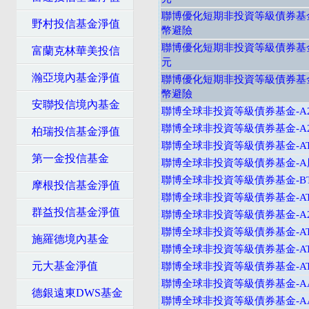
聯博優化短期非投資等級債券基金-
野村投信基金淨值
幣避險
聯博優化短期非投資等級債券基金-
富蘭克林華美投信
元
瀚亞境內基金淨值
聯博優化短期非投資等級債券基金-
幣避險
安聯投信境內基金
聯博全球非投資等級債券基金-A
聯博全球非投資等級債券基金-A
柏瑞投信基金淨值
聯博全球非投資等級債券基金-AT
第一金投信基金
聯博全球非投資等級債券基金-A
聯博全球非投資等級債券基金-B
摩根投信基金淨值
聯博全球非投資等級債券基金-AT
群益投信基金淨值
聯博全球非投資等級債券基金-A
聯博全球非投資等級債券基金-A
施羅德境內基金
聯博全球非投資等級債券基金-A
元大基金淨值
聯博全球非投資等級債券基金-A
聯博全球非投資等級債券基金-AA
德銀遠東DWS基金
聯博全球非投資等級債券基金-A