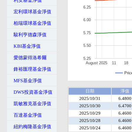
利安基金淨值
6.25
宏利環球基金淨值
6.00
柏瑞環球基金淨值
5.75
駿利亨德森淨值
5.50
KBI基金淨值
愛德蒙得洛希爾
5.25
August 2025
11
18
鋒裕匯理基金淨值
Pric
MFS基金淨值
日期
淨值
DWS投資基金淨值
2025/10/31
6.4800
凱敏雅克基金淨值
2025/10/30
6.4700
2025/10/29
6.4600
百達基金淨值
2025/10/28
6.4600
紐約梅隆基金淨值
2025/10/24
6.4600