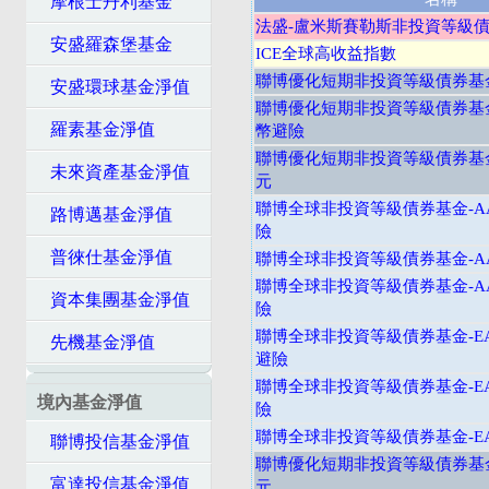
摩根士丹利基金
法盛-盧米斯賽勒斯非投資等級債券
安盛羅森堡基金
ICE全球高收益指數
聯博優化短期非投資等級債券基金
安盛環球基金淨值
聯博優化短期非投資等級債券基金
羅素基金淨值
幣避險
聯博優化短期非投資等級債券基金
未來資產基金淨值
元
聯博全球非投資等級債券基金-A
路博邁基金淨值
險
普徠仕基金淨值
聯博全球非投資等級債券基金-AA
聯博全球非投資等級債券基金-A
資本集團基金淨值
險
聯博全球非投資等級債券基金-EA
先機基金淨值
避險
聯博全球非投資等級債券基金-EA
境內基金淨值
險
聯博全球非投資等級債券基金-EA
聯博投信基金淨值
聯博優化短期非投資等級債券基金-
富達投信基金淨值
元