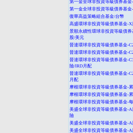
第一金全球非投資等級債券基金-
第一金全球非投資等級債券基金-
復華高益策略組合基金/台幣
高盛環球非投資等級債券基金-X
景順永續性環球非投資等級債券基
股/美元
晉達環球非投資等級債券基金-C2
晉達環球非投資等級債券基金-C2
晉達環球非投資等級債券基金-C
險/IRD月配
晉達環球非投資等級債券基金-C2股
月配
摩根環球非投資等級債券基金-累
摩根環球非投資等級債券基金-累
摩根環球非投資等級債券基金-每
美盛全球非投資等級債券基金-A股
險
美盛全球非投資等級債券基金-A股
美盛全球非投資等級債券基金-A股