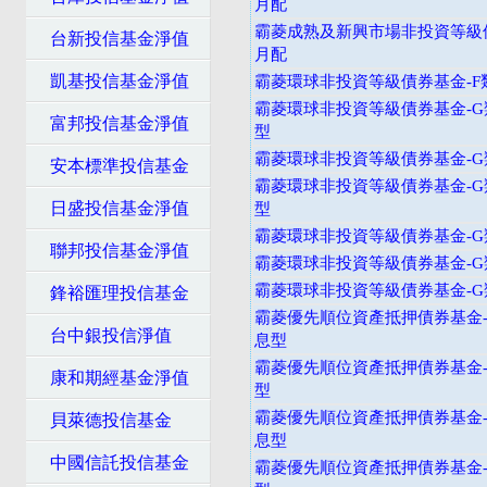
月配
霸菱成熟及新興市場非投資等級債
台新投信基金淨值
月配
凱基投信基金淨值
霸菱環球非投資等級債券基金-F
霸菱環球非投資等級債券基金-
富邦投信基金淨值
型
霸菱環球非投資等級債券基金-
安本標準投信基金
霸菱環球非投資等級債券基金-
日盛投信基金淨值
型
霸菱環球非投資等級債券基金-
聯邦投信基金淨值
霸菱環球非投資等級債券基金-
霸菱環球非投資等級債券基金-
鋒裕匯理投信基金
霸菱優先順位資產抵押債券基金
台中銀投信淨值
息型
霸菱優先順位資產抵押債券基金
康和期經基金淨值
型
霸菱優先順位資產抵押債券基金
貝萊德投信基金
息型
中國信託投信基金
霸菱優先順位資產抵押債券基金