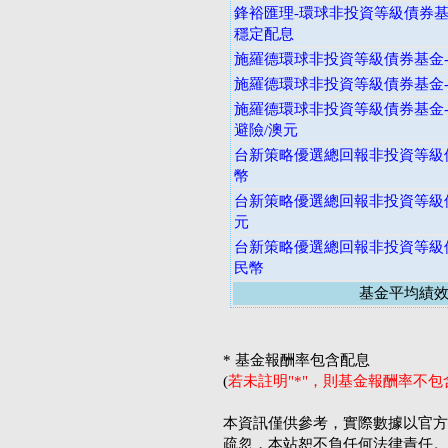
鋒裕匯理-環球非投資等級債券基
穩定配息
施羅德環球非投資等級債券基金-A
施羅德環球非投資等級債券基金-A
施羅德環球非投資等級債券基金-A
避險/澳元
台新策略優選總回報非投資等級債
幣
台新策略優選總回報非投資等級債
元
台新策略優選總回報非投資等級債
民幣
基金平均績
* 基金報酬率包含配息
(
若未註明"*"，則基金報酬率不
本資訊僅供參考，實際數據以官方
疏忽，本站恕不負任何法律責任。