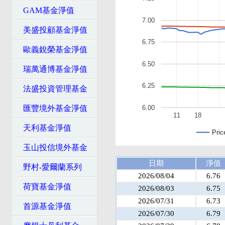
GAM基金淨值
7.00
美盛投顧基金淨值
6.75
歐義銳榮基金淨值
6.50
瑞萬通博基金淨值
6.25
法盛投資管理基金
匯豐境外基金淨值
6.00
11
18
天利基金淨值
Pric
玉山投信境外基金
日期
淨值
野村-愛爾蘭系列
2026/08/04
6.76
荷寶基金淨值
2026/08/03
6.75
2026/07/31
6.73
首源基金淨值
2026/07/30
6.79