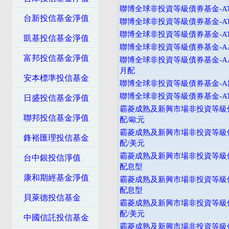
聯博全球非投資等級債券基金-A
台新投信基金淨值
聯博全球非投資等級債券基金-A
聯博全球非投資等級債券基金-A
凱基投信基金淨值
聯博全球非投資等級債券基金-AA
富邦投信基金淨值
聯博全球非投資等級債券基金-A
月配
安本標準投信基金
聯博全球非投資等級債券基金-A
聯博全球非投資等級債券基金-A
日盛投信基金淨值
霸菱成熟及新興市場非投資等級債
聯邦投信基金淨值
配/歐元
霸菱成熟及新興市場非投資等級債
鋒裕匯理投信基金
配/美元
霸菱成熟及新興市場非投資等級債
台中銀投信淨值
配息型
康和期經基金淨值
霸菱成熟及新興市場非投資等級債
配息型
貝萊德投信基金
霸菱成熟及新興市場非投資等級債
配/美元
中國信託投信基金
霸菱成熟及新興市場非投資等級債