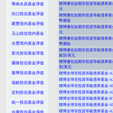
聯博優化短期非投資等級債券基金-
華南永昌基金淨值
元
街口投信基金淨值
聯博優化短期非投資等級債券基金-
幣避險
匯豐境內基金淨值
聯博優化短期非投資等級債券基金-
元
玉山投信境內基金
聯博優化短期非投資等級債券基金-
永豐境內基金淨值
幣避險
聯博優化短期非投資等級債券基金-
新光投信基金淨值
級別/美元
聯博優化短期非投資等級債券基金-
國泰投信基金淨值
別/美元
復華投信基金淨值
聯博全球非投資等級債券基金-A
聯博全球非投資等級債券基金-A
瑞銀投信基金淨值
聯博全球非投資等級債券基金-AT
聯博全球非投資等級債券基金-A
宏利投信基金淨值
聯博全球非投資等級債券基金-B
統一投信基金淨值
聯博全球非投資等級債券基金-AT
聯博全球非投資等級債券基金-A
合庫投信基金淨值