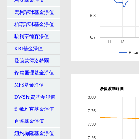
利安基金淨值
宏利環球基金淨值
6.8
柏瑞環球基金淨值
駿利亨德森淨值
6.7
11
18
KBI基金淨值
Price
愛德蒙得洛希爾
鋒裕匯理基金淨值
MFS基金淨值
淨值波動線圖
DWS投資基金淨值
8.00
凱敏雅克基金淨值
7.75
百達基金淨值
7.50
紐約梅隆基金淨值
7.25