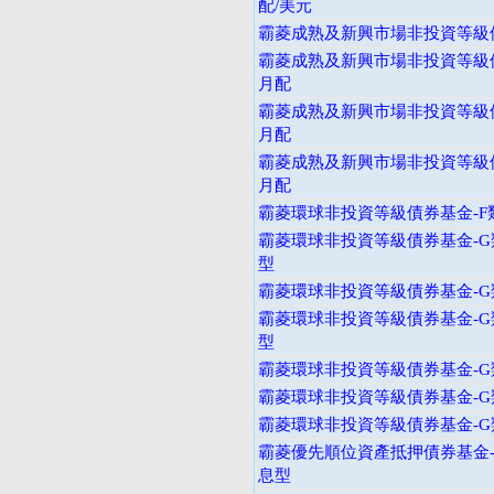
配/美元
霸菱成熟及新興市場非投資等級債
霸菱成熟及新興市場非投資等級債
月配
霸菱成熟及新興市場非投資等級債
月配
霸菱成熟及新興市場非投資等級債
月配
霸菱環球非投資等級債券基金-F
霸菱環球非投資等級債券基金-
型
霸菱環球非投資等級債券基金-
霸菱環球非投資等級債券基金-
型
霸菱環球非投資等級債券基金-
霸菱環球非投資等級債券基金-
霸菱環球非投資等級債券基金-
霸菱優先順位資產抵押債券基金
息型