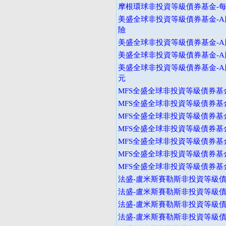
摩根環球非投資等級債券基金-每
美盛全球非投資等級債券基金-A股
險
美盛全球非投資等級債券基金-A股
美盛全球非投資等級債券基金-A股
美盛全球非投資等級債券基金-A股
元
MFS全盛全球非投資等級債券基金
MFS全盛全球非投資等級債券基金
MFS全盛全球非投資等級債券基金
MFS全盛全球非投資等級債券基金
MFS全盛全球非投資等級債券基金
MFS全盛全球非投資等級債券基金
MFS全盛全球非投資等級債券基金
法盛-盧米斯賽勒斯非投資等級債券
法盛-盧米斯賽勒斯非投資等級債券
法盛-盧米斯賽勒斯非投資等級債券
法盛-盧米斯賽勒斯非投資等級債券