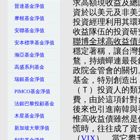
求高額現收益及總
晉達基金淨值
資於以美元及非美
摩根基金淨值
投資經理利用其環
收益隊伍的投資研
安聯基金淨值
聯博全球高收益債
安本標準基金淨值
穩定著稱，讓台灣
瀚亞基金淨值
鶩，持續蟬連最長
高盛系列基金
政院金管會的關切
基金，特別創造出
瑞銀基金淨值
（Ｔ）投資人的類
PIMCO基金淨值
費，由於這項針對
法銀巴黎投顧基金
後來也引進南韓與
木星基金淨值
惟高收益債雖然是
慌時，往往成了資
新加坡大華淨值
（
VIX
），當它攀