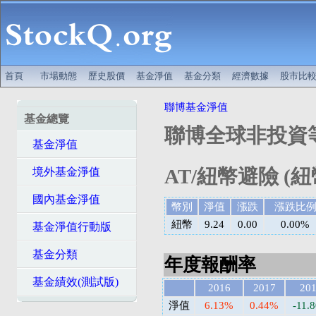
首頁
市場動態
歷史股價
基金淨值
基金分類
經濟數據
股市比
聯博基金淨值
基金總覽
聯博全球非投資
基金淨值
AT/紐幣避險 (紐
境外基金淨值
國內基金淨值
幣別
淨值
漲跌
漲跌比
紐幣
9.24
0.00
0.00%
基金淨值行動版
基金分類
年度報酬率
基金績效(測試版)
2016
2017
20
淨值
6.13%
0.44%
-11.