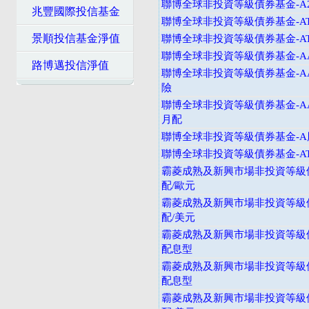
聯博全球非投資等級債券基金-A
兆豐國際投信基金
聯博全球非投資等級債券基金-A
景順投信基金淨值
聯博全球非投資等級債券基金-A
聯博全球非投資等級債券基金-AA
路博邁投信淨值
聯博全球非投資等級債券基金-A
險
聯博全球非投資等級債券基金-A
月配
聯博全球非投資等級債券基金-A
聯博全球非投資等級債券基金-A
霸菱成熟及新興市場非投資等級債
配/歐元
霸菱成熟及新興市場非投資等級債
配/美元
霸菱成熟及新興市場非投資等級債
配息型
霸菱成熟及新興市場非投資等級債
配息型
霸菱成熟及新興市場非投資等級債