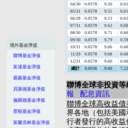
04/30
0.0578
9.50
0.6
05/31
0.0578
9.51
0.6
06/28
0.0578
9.53
0.6
07/31
0.0578
9.62
0.6
08/30
0.0578
9.71
0.6
09/30
0.0578
9.79
0.5
境外基金淨值
10/31
0.0578
9.66
0.6
11/29
0.0578
9.68
0.6
聯博基金淨值
12/31
0.0578
9.60
0.6
富達基金淨值
總計
0.6936
9.60
7.2
霸菱基金淨值
聯博全球非投資等級
貝萊德基金淨值
報
配息資訊
施羅德基金淨值
聯博全球高收益債
界各地（包括美國
景順基金淨值
行者發行的高收益
富蘭克林基金淨值