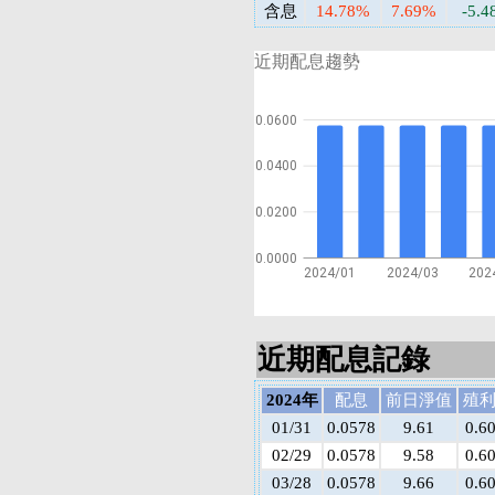
含息
14.78%
7.69%
-5.
近期配息趨勢
0.0600
0.0400
0.0200
0.0000
2024/01
2024/03
202
近期配息記錄
2024年
配息
前日淨值
殖
01/31
0.0578
9.61
0.6
02/29
0.0578
9.58
0.6
03/28
0.0578
9.66
0.6