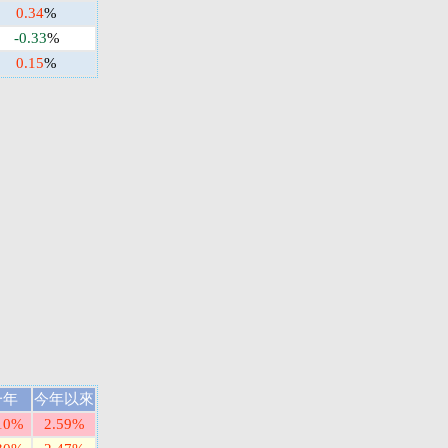
0.34
%
-0.33
%
0.15
%
一年
今年以來
10%
2.59%