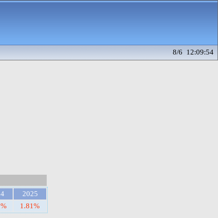
8/6 12:09:54
24
2025
8%
1.81%