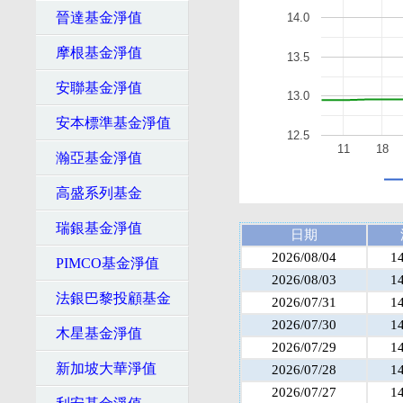
晉達基金淨值
14.0
摩根基金淨值
13.5
安聯基金淨值
13.0
安本標準基金淨值
12.5
11
18
瀚亞基金淨值
高盛系列基金
瑞銀基金淨值
日期
2026/08/04
1
PIMCO基金淨值
2026/08/03
1
法銀巴黎投顧基金
2026/07/31
1
2026/07/30
1
木星基金淨值
2026/07/29
1
新加坡大華淨值
2026/07/28
1
2026/07/27
1