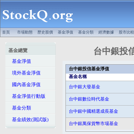
首頁
市場動態
歷史股價
基金淨值
基金分類
經濟數據
股市比
台中銀投
基金總覽
基金淨值
台中銀投信基金淨值
境外基金淨值
基金名稱
國內基金淨值
台中銀大發基金
基金淨值行動版
台中銀數位時代基金
基金分類
台中銀中國精選成長基金
基金績效(測試版)
台中銀萬保貨幣市場基金