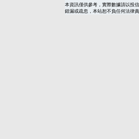
本資訊僅供參考，實際數據請以投信
錯漏或疏忽，本站恕不負任何法律