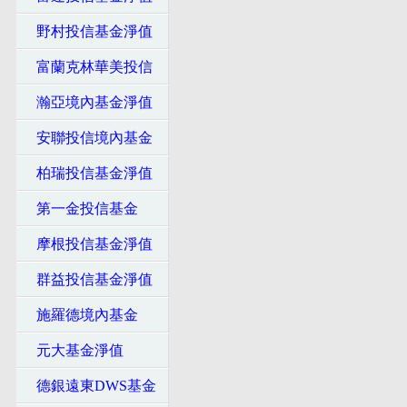
野村投信基金淨值
富蘭克林華美投信
瀚亞境內基金淨值
安聯投信境內基金
柏瑞投信基金淨值
第一金投信基金
摩根投信基金淨值
群益投信基金淨值
施羅德境內基金
元大基金淨值
德銀遠東DWS基金