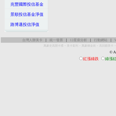
兆豐國際投信基金
景順投信基金淨值
路博邁投信淨值
|
|
|
|
台灣人辦美卡
統一發票
12星座分析
行動網站
-
-
-
萬豪史高開卡禮
美卡套利
萬豪煉金術
高回饋美卡
© Al
紅漲綠跌
綠漲