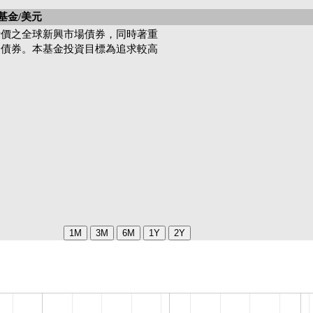
基金/美元
計價之全球新興市場債券，同時著重
之債券。本基金投資目標為追求較高
。