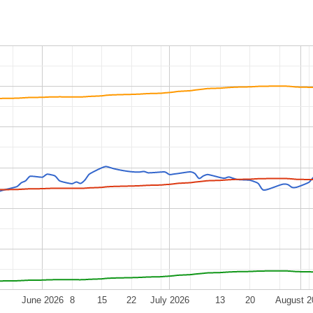
June 2026
8
15
22
July 2026
13
20
August 2