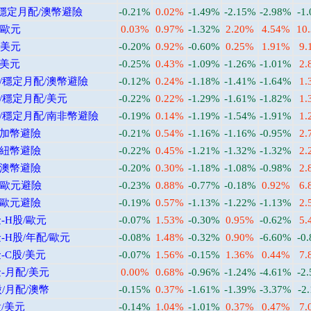
/穩定月配/澳幣避險
-0.21%
0.02%
-1.49%
-2.15%
-2.98%
-1
/歐元
0.03%
0.97%
-1.32%
2.20%
4.54%
10
/美元
-0.20%
0.92%
-0.60%
0.25%
1.91%
9.
/美元
-0.25%
0.43%
-1.09%
-1.26%
-1.01%
2.
/穩定月配/澳幣避險
-0.12%
0.24%
-1.18%
-1.41%
-1.64%
1.
/穩定月配/美元
-0.22%
0.22%
-1.29%
-1.61%
-1.82%
1.
/穩定月配/南非幣避險
-0.19%
0.14%
-1.19%
-1.54%
-1.91%
1.
/加幣避險
-0.21%
0.54%
-1.16%
-1.16%
-0.95%
2.
/紐幣避險
-0.22%
0.45%
-1.21%
-1.32%
-1.32%
2.
/澳幣避險
-0.20%
0.30%
-1.18%
-1.08%
-0.98%
2.
/歐元避險
-0.23%
0.88%
-0.77%
-0.18%
0.92%
6.
/歐元避險
-0.19%
0.57%
-1.13%
-1.22%
-1.13%
2.
H股/歐元
-0.07%
1.53%
-0.30%
0.95%
-0.62%
5.
H股/年配/歐元
-0.08%
1.48%
-0.32%
0.90%
-6.60%
-0
C股/美元
-0.07%
1.56%
-0.15%
1.36%
0.44%
7.
-月配/美元
0.00%
0.68%
-0.96%
-1.24%
-4.61%
-2
/月配/澳幣
-0.15%
0.37%
-1.61%
-1.39%
-3.37%
-2
/美元
-0.14%
1.04%
-1.01%
0.37%
0.47%
7.