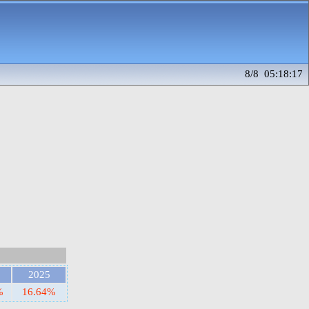
8/8 05:18:17
2025
%
16.64%