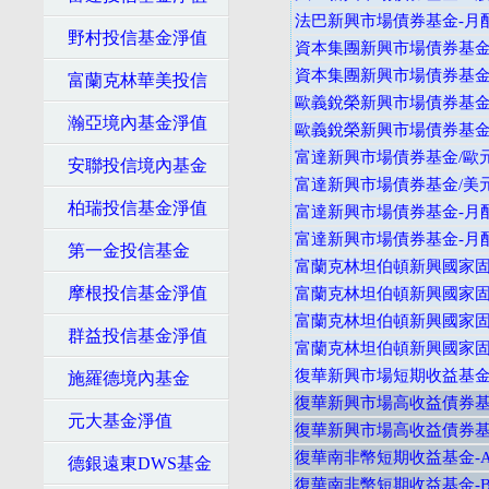
法巴新興市場債券基金-月配
野村投信基金淨值
資本集團新興市場債券基金
資本集團新興市場債券基金
富蘭克林華美投信
歐義銳榮新興市場債券基金-
瀚亞境內基金淨值
歐義銳榮新興市場債券基金-
富達新興市場債券基金/歐
安聯投信境內基金
富達新興市場債券基金/美
柏瑞投信基金淨值
富達新興市場債券基金-月配
富達新興市場債券基金-月配
第一金投信基金
富蘭克林坦伯頓新興國家固定
摩根投信基金淨值
富蘭克林坦伯頓新興國家固定
富蘭克林坦伯頓新興國家固定
群益投信基金淨值
富蘭克林坦伯頓新興國家固定
復華新興市場短期收益基金
施羅德境內基金
復華新興市場高收益債券基金
元大基金淨值
復華新興市場高收益債券基金
復華南非幣短期收益基金-A
德銀遠東DWS基金
復華南非幣短期收益基金-B