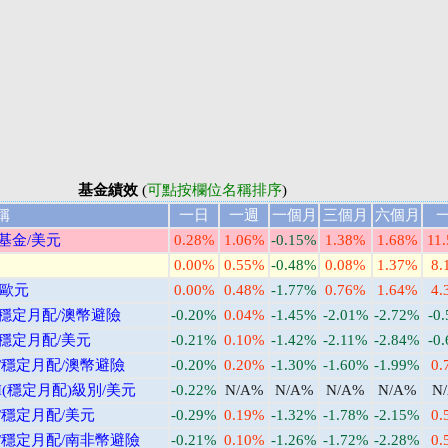
基金績效
(
可點按欄位名稱排序
)
稱
一日
一週
一個月
三個月
六個月
基金/美元
0.28%
1.06%
-0.15%
1.38%
1.68%
11
0.00%
0.55%
-0.48%
0.08%
1.37%
8.
/歐元
0.00%
0.48%
-1.77%
0.76%
1.64%
4.
/穩定月配/澳幣避險
-0.20%
0.04%
-1.45%
-2.01%
-2.72%
-0
/穩定月配/美元
-0.21%
0.10%
-1.42%
-2.11%
-2.84%
-0
/穩定月配/澳幣避險
-0.20%
0.20%
-1.30%
-1.60%
-1.99%
0.
(穩定月配)級別/美元
-0.22%
N/A%
N/A%
N/A%
N/A%
N
/穩定月配/美元
-0.29%
0.19%
-1.32%
-1.78%
-2.15%
0.
/穩定月配/南非幣避險
-0.21%
0.10%
-1.26%
-1.72%
-2.28%
0.