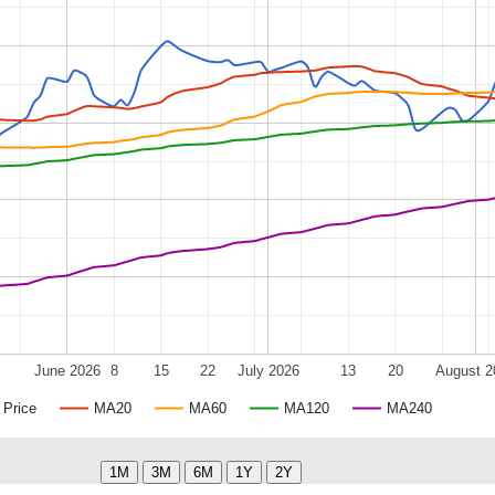
June 2026
8
15
22
July 2026
13
20
August 2
Price
MA20
MA60
MA120
MA240