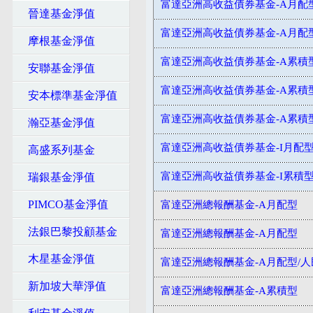
富達亞洲高收益債券基金-A月配
晉達基金淨值
富達亞洲高收益債券基金-A月配
摩根基金淨值
富達亞洲高收益債券基金-A累積
安聯基金淨值
富達亞洲高收益債券基金-A累積
安本標準基金淨值
富達亞洲高收益債券基金-A累積
瀚亞基金淨值
富達亞洲高收益債券基金-I月配
高盛系列基金
富達亞洲高收益債券基金-I累積
瑞銀基金淨值
PIMCO基金淨值
富達亞洲總報酬基金-A月配型
法銀巴黎投顧基金
富達亞洲總報酬基金-A月配型
木星基金淨值
富達亞洲總報酬基金-A月配型/
新加坡大華淨值
富達亞洲總報酬基金-A累積型