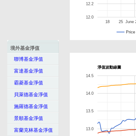
12.2
12.0
18
25
June 
Price
境外基金淨值
聯博基金淨值
淨值波動線圖
富達基金淨值
14.5
霸菱基金淨值
14.0
貝萊德基金淨值
施羅德基金淨值
13.5
景順基金淨值
13.0
富蘭克林基金淨值