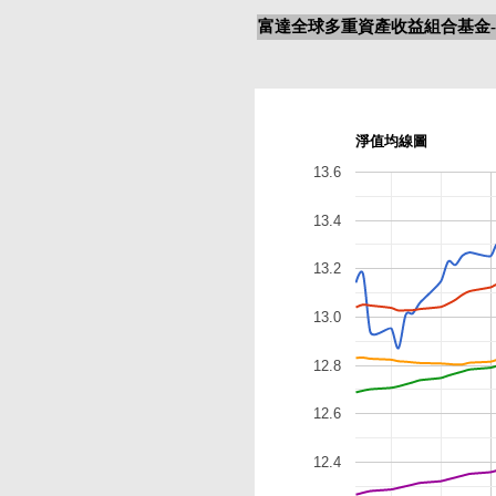
富達全球多重資產收益組合基金-
淨值均線圖
13.6
13.4
13.2
13.0
12.8
12.6
12.4