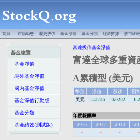
首頁
市場動態
歷史股價
基金淨值
基金分類
經濟數據
股市比
富達投信基金淨值
基金總覽
富達全球多重資
基金淨值
A累積型 (美元)
境外基金淨值
國內基金淨值
幣別
淨值
漲跌
漲跌
美元
13.3736
-0.0282
-0.
基金淨值行動版
基金分類
年度報酬率
2016
2017
2018
20
基金績效(測試版)
-
-
-
-