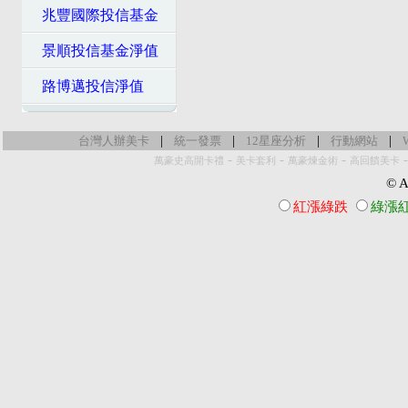
兆豐國際投信基金
景順投信基金淨值
路博邁投信淨值
|
|
|
|
台灣人辦美卡
統一發票
12星座分析
行動網站
-
-
-
萬豪史高開卡禮
美卡套利
萬豪煉金術
高回饋美卡
© Al
紅漲綠跌
綠漲