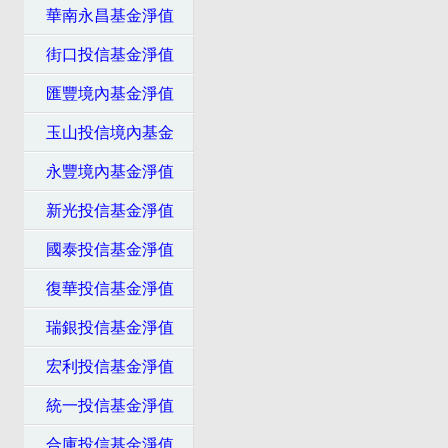
華南永昌基金淨值
街口投信基金淨值
匯豐境內基金淨值
玉山投信境內基金
永豐境內基金淨值
新光投信基金淨值
國泰投信基金淨值
復華投信基金淨值
瑞銀投信基金淨值
宏利投信基金淨值
統一投信基金淨值
合庫投信基金淨值