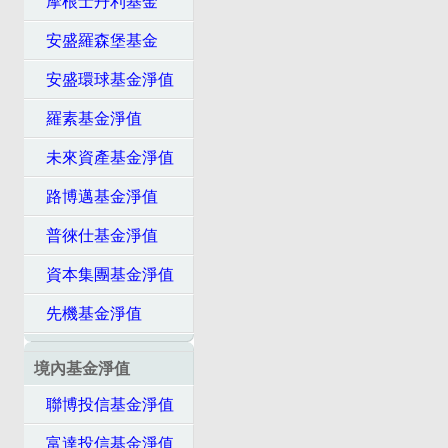
摩根士丹利基金
安盛羅森堡基金
安盛環球基金淨值
羅素基金淨值
未來資產基金淨值
路博邁基金淨值
普徠仕基金淨值
資本集團基金淨值
先機基金淨值
境內基金淨值
聯博投信基金淨值
富達投信基金淨值