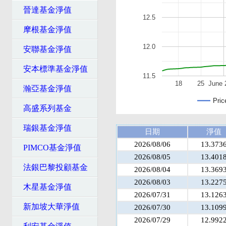
晉達基金淨值
12.5
摩根基金淨值
12.0
安聯基金淨值
安本標準基金淨值
11.5
18
25
June 
瀚亞基金淨值
Pric
高盛系列基金
瑞銀基金淨值
日期
淨值
2026/08/06
13.373
PIMCO基金淨值
2026/08/05
13.401
法銀巴黎投顧基金
2026/08/04
13.369
2026/08/03
13.227
木星基金淨值
2026/07/31
13.126
新加坡大華淨值
2026/07/30
13.109
2026/07/29
12.992