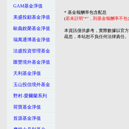
GAM基金淨值
* 基金報酬率包含配息
美盛投顧基金淨值
(
若未註明"*"，則基金報酬率不
歐義銳榮基金淨值
本資訊僅供參考，實際數據以官方
疏忽，本站恕不負任何法律責任。
瑞萬通博基金淨值
法盛投資管理基金
匯豐境外基金淨值
天利基金淨值
玉山投信境外基金
野村-愛爾蘭系列
荷寶基金淨值
首源基金淨值