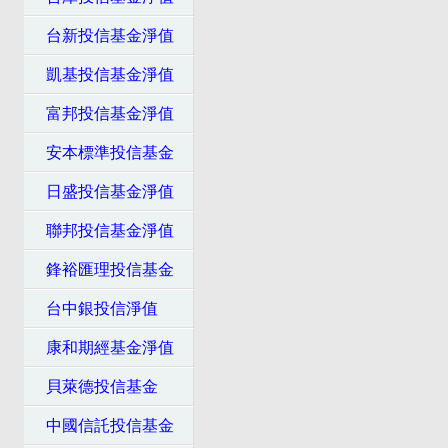
台新投信基金淨值
凱基投信基金淨值
富邦投信基金淨值
安本標準投信基金
日盛投信基金淨值
聯邦投信基金淨值
鋒裕匯理投信基金
台中銀投信淨值
康和期經基金淨值
貝萊德投信基金
中國信託投信基金