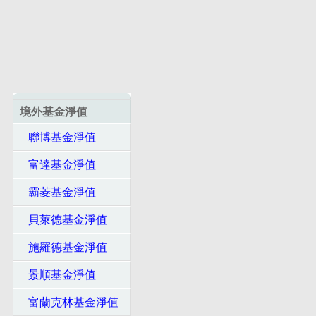
境外基金淨值
聯博基金淨值
富達基金淨值
霸菱基金淨值
貝萊德基金淨值
施羅德基金淨值
景順基金淨值
富蘭克林基金淨值