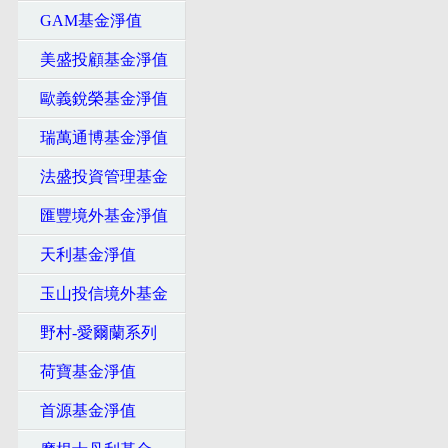
GAM基金淨值
美盛投顧基金淨值
歐義銳榮基金淨值
瑞萬通博基金淨值
法盛投資管理基金
匯豐境外基金淨值
天利基金淨值
玉山投信境外基金
野村-愛爾蘭系列
荷寶基金淨值
首源基金淨值