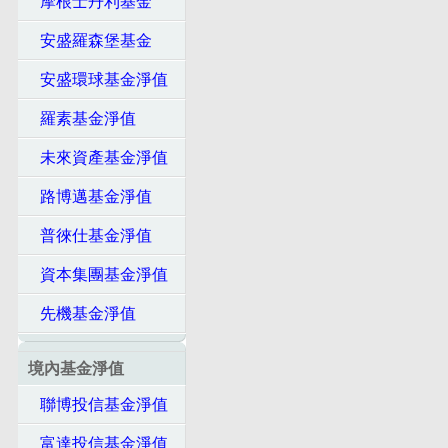
摩根士丹利基金
安盛羅森堡基金
安盛環球基金淨值
羅素基金淨值
未來資產基金淨值
路博邁基金淨值
普徠仕基金淨值
資本集團基金淨值
先機基金淨值
境內基金淨值
聯博投信基金淨值
富達投信基金淨值