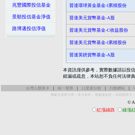
兆豐國際投信基金
晉達環球黃金基金-I累積股份
景順投信基金淨值
晉達美元貨幣基金-A股
路博邁投信淨值
晉達美元貨幣基金-C收益股份
晉達美元貨幣基金-I累積股份
晉達英鎊貨幣基金-A股
本資訊僅供參考，實際數據請以投信
錯漏或疏忽，本站恕不負任何法律
|
|
|
|
台灣人辦美卡
統一發票
12星座分析
行動網站
-
-
-
萬豪史高開卡禮
美卡套利
萬豪煉金術
高回饋美卡
© Al
紅漲綠跌
綠漲