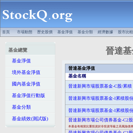
首頁
市場動態
歷史股價
基金淨值
基金分類
經濟數據
股市比
晉達基
基金總覽
基金淨值
晉達基金淨值
境外基金淨值
基金名稱
國內基金淨值
晉達新興市場股票基金-C股/累積
基金淨值行動版
晉達新興市場股票基金-I累積股
基金分類
晉達新興市場股票基金-I累積股
基金績效(測試版)
晉達新興市場公司債券基金-C2股
本基金有相當比重投資於非投資等級之高風險債
晉達新興市場公司債券基金-C2股/