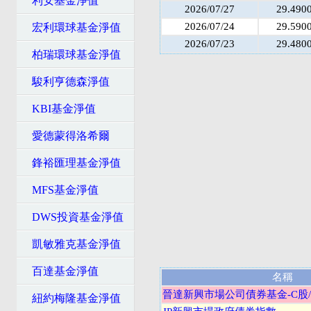
利安基金淨值
2026/07/27
29.490
2026/07/24
29.590
宏利環球基金淨值
2026/07/23
29.480
柏瑞環球基金淨值
駿利亨德森淨值
KBI基金淨值
愛德蒙得洛希爾
鋒裕匯理基金淨值
MFS基金淨值
DWS投資基金淨值
凱敏雅克基金淨值
百達基金淨值
名稱
晉達新興市場公司債券基金-C股/
紐約梅隆基金淨值