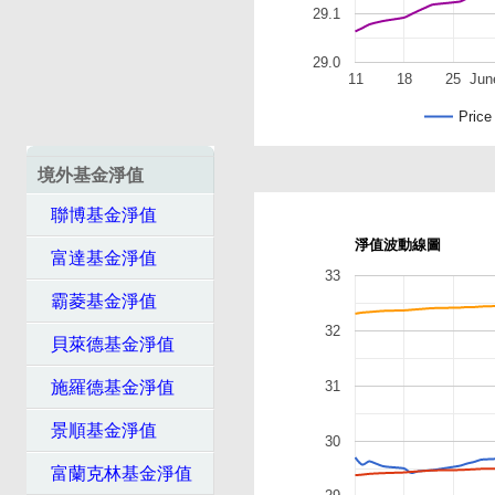
29.1
29.0
11
18
25
Jun
Price
境外基金淨值
聯博基金淨值
淨值波動線圖
富達基金淨值
33
霸菱基金淨值
32
貝萊德基金淨值
31
施羅德基金淨值
景順基金淨值
30
富蘭克林基金淨值