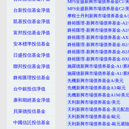
MFS全盛新興市場債券基金C1/
MFS全盛新興市場債券基金C2/
台新投信基金淨值
摩根士丹利新興市場債券基金A/
凱基投信基金淨值
鋒裕匯理-新興市場債券基金-A2
鋒裕匯理-新興市場債券基金-A2
富邦投信基金淨值
鋒裕匯理-新興市場債券基金-AX
安本標準投信基金
鋒裕匯理-新興市場債券基金-B2
鋒裕匯理-新興市場債券基金-B2
日盛投信基金淨值
鋒裕匯理-新興市場債券基金-BX
聯邦投信基金淨值
施羅德新興市場債券基金-A1/累
施羅德新興市場債券基金-A1/累
鋒裕匯理投信基金
先機新興市場債券基金A/美元
先機新興市場債券基金A3/歐元
台中銀投信淨值
先機新興市場債券基金A1M/美
康和期經基金淨值
天利新興市場債券基金/美元
天利新興市場債券基金-美元配
貝萊德投信基金
天利新興市場債券基金/歐元
中國信託投信基金
天利新興市場債券基金-歐元避