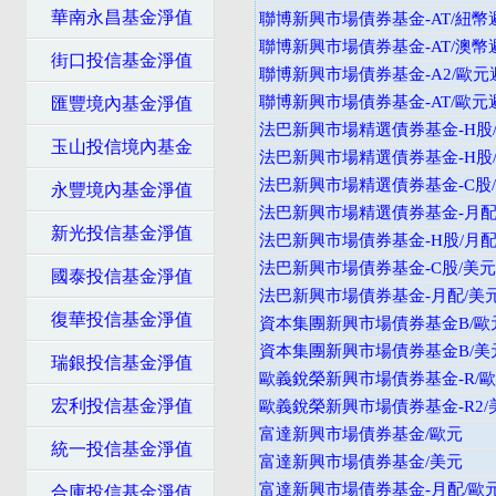
華南永昌基金淨值
聯博新興市場債券基金-AT/紐幣
聯博新興市場債券基金-AT/澳幣
街口投信基金淨值
聯博新興市場債券基金-A2/歐元
聯博新興市場債券基金-AT/歐元
匯豐境內基金淨值
法巴新興市場精選債券基金-H股
玉山投信境內基金
法巴新興市場精選債券基金-H股/
法巴新興市場精選債券基金-C股
永豐境內基金淨值
法巴新興市場精選債券基金-月配
新光投信基金淨值
法巴新興市場債券基金-H股/月配
法巴新興市場債券基金-C股/美元
國泰投信基金淨值
法巴新興市場債券基金-月配/美
復華投信基金淨值
資本集團新興市場債券基金B/歐
資本集團新興市場債券基金B/美
瑞銀投信基金淨值
歐義銳榮新興市場債券基金-R/
宏利投信基金淨值
歐義銳榮新興市場債券基金-R2/
富達新興市場債券基金/歐元
統一投信基金淨值
富達新興市場債券基金/美元
富達新興市場債券基金-月配/歐
合庫投信基金淨值