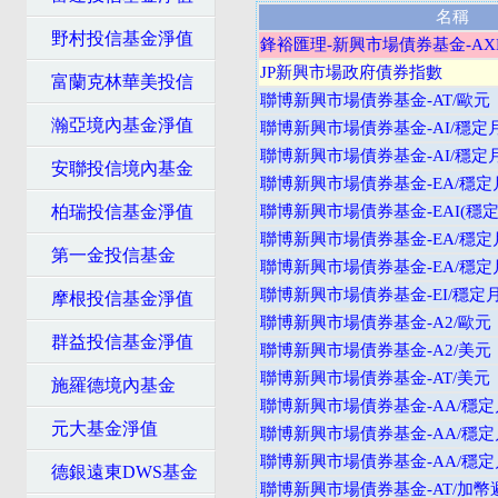
名稱
野村投信基金淨值
鋒裕匯理-新興市場債券基金-AX
JP新興市場政府債券指數
富蘭克林華美投信
聯博新興市場債券基金-AT/歐元
瀚亞境內基金淨值
聯博新興市場債券基金-AI/穩定
聯博新興市場債券基金-AI/穩定
安聯投信境內基金
聯博新興市場債券基金-EA/穩定
柏瑞投信基金淨值
聯博新興市場債券基金-EAI(穩定
聯博新興市場債券基金-EA/穩定
第一金投信基金
聯博新興市場債券基金-EA/穩定
聯博新興市場債券基金-EI/穩定
摩根投信基金淨值
聯博新興市場債券基金-A2/歐元
群益投信基金淨值
聯博新興市場債券基金-A2/美元
聯博新興市場債券基金-AT/美元
施羅德境內基金
聯博新興市場債券基金-AA/穩定
元大基金淨值
聯博新興市場債券基金-AA/穩定
聯博新興市場債券基金-AA/穩定
德銀遠東DWS基金
聯博新興市場債券基金-AT/加幣