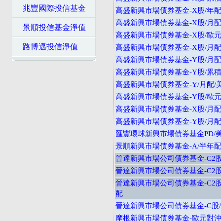
兆豐國際投信基金
高盛新興市場債券基金-X股/年配
高盛新興市場債券基金-X股/月配
景順投信基金淨值
高盛新興市場債券基金-X股/歐
路博邁投信淨值
高盛新興市場債券基金-X股/月配
高盛新興市場債券基金-Y股/月配
高盛新興市場債券基金-Y股/累積
高盛新興市場債券基金-Y/月配/
高盛新興市場債券基金-Y股/歐
高盛新興市場債券基金-X股/月配
高盛新興市場債券基金-Y股/月配
匯豐環球新興市場債券基金PD/
景順新興市場債券基金-A/半年配
晉達新興市場公司債券基金-C2股
晉達新興市場公司債券基金-C2股
晉達新興市場公司債券基金-C2股
配
晉達新興市場公司債券基金-C股/
摩根新興市場債券基金-歐元對