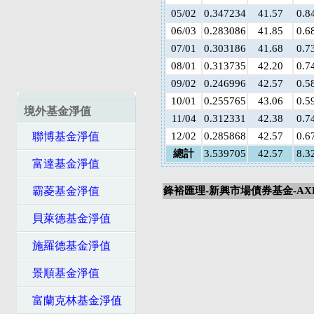
05/02
0.347234
41.57
0.8
06/03
0.283086
41.85
0.6
07/01
0.303186
41.68
0.7
08/01
0.313735
42.20
0.7
09/02
0.246996
42.57
0.5
10/01
0.255765
43.06
0.5
境外基金淨值
11/04
0.312331
42.38
0.7
聯博基金淨值
12/02
0.285868
42.57
0.6
總計
3.539705
42.57
8.3
富達基金淨值
霸菱基金淨值
鋒裕匯理-新興市場債券基金-AX
貝萊德基金淨值
施羅德基金淨值
景順基金淨值
富蘭克林基金淨值