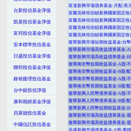
富達新興市場債券基金-月配/美
台新投信基金淨值
富蘭克林坦伯頓新興國家固定收益
富蘭克林坦伯頓新興國家固定收益
凱基投信基金淨值
富蘭克林坦伯頓新興國家固定收益
富邦投信基金淨值
富蘭克林坦伯頓新興國家固定收益
復華新興市場短期收益基金/台幣
安本標準投信基金
復華新興市場高收益債券基金-A
日盛投信基金淨值
復華新興市場高收益債券基金-B股
復華南非幣短期收益基金-A股/
聯邦投信基金淨值
復華南非幣短期收益基金-B股/
鋒裕匯理投信基金
復華南非幣長期收益基金-A股/
復華南非幣長期收益基金-B股/
台中銀投信淨值
復華新興人民幣債券基金-A股/
復華新興人民幣債券基金-B股/
康和期經基金淨值
復華新興人民幣短期收益基金/
貝萊德投信基金
復華新興市場高收益債券基金-股
復華新興市場高收益債券基金-股
中國信託投信基金
高盛新興市場債券基金-X股/累積