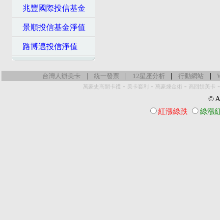
兆豐國際投信基金
景順投信基金淨值
路博邁投信淨值
|
|
|
|
台灣人辦美卡
統一發票
12星座分析
行動網站
-
-
-
萬豪史高開卡禮
美卡套利
萬豪煉金術
高回饋美卡
© Al
紅漲綠跌
綠漲