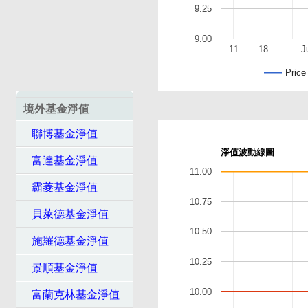
9.25
9.00
11
18
J
Price
境外基金淨值
聯博基金淨值
淨值波動線圖
富達基金淨值
11.00
霸菱基金淨值
10.75
貝萊德基金淨值
10.50
施羅德基金淨值
10.25
景順基金淨值
10.00
富蘭克林基金淨值