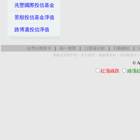
兆豐國際投信基金
景順投信基金淨值
路博邁投信淨值
|
|
|
|
台灣人辦美卡
統一發票
12星座分析
行動網站
-
-
-
萬豪史高開卡禮
美卡套利
萬豪煉金術
高回饋美卡
© Al
紅漲綠跌
綠漲