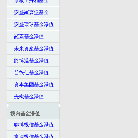
摩根士丹利基金
安盛羅森堡基金
安盛環球基金淨值
羅素基金淨值
未來資產基金淨值
路博邁基金淨值
普徠仕基金淨值
資本集團基金淨值
先機基金淨值
境內基金淨值
聯博投信基金淨值
富達投信基金淨值