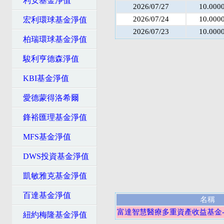
利安基金淨值
2026/07/27
10.000
2026/07/24
10.000
宏利環球基金淨值
2026/07/23
10.000
柏瑞環球基金淨值
駿利亨德森淨值
KBI基金淨值
愛德蒙得洛希爾
鋒裕匯理基金淨值
MFS基金淨值
DWS投資基金淨值
凱敏雅克基金淨值
百達基金淨值
名稱
富達智慧醫療多重資產收益基金-
紐約梅隆基金淨值