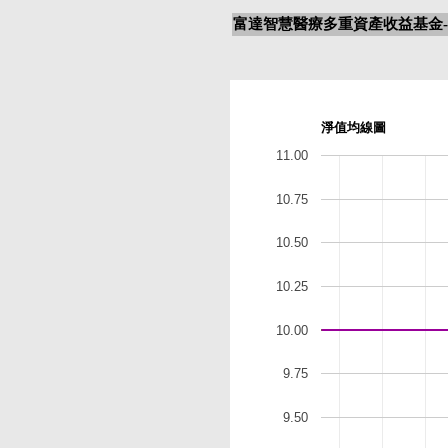
富達智慧醫療多重資產收益基金-
淨值均線圖
11.00
10.75
10.50
10.25
10.00
9.75
9.50