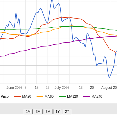
June 2026
8
15
22
July 2026
13
20
August 20
Price
MA20
MA60
MA120
MA240