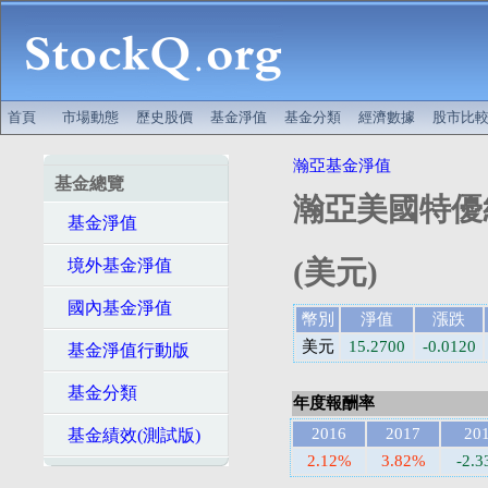
首頁
市場動態
歷史股價
基金淨值
基金分類
經濟數據
股市比
瀚亞基金淨值
基金總覽
瀚亞美國特優
基金淨值
(美元)
境外基金淨值
國內基金淨值
幣別
淨值
漲跌
美元
15.2700
-0.0120
基金淨值行動版
基金分類
年度報酬率
2016
2017
20
基金績效(測試版)
2.12%
3.82%
-2.