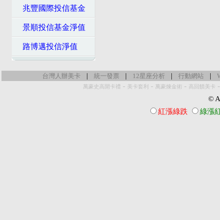
兆豐國際投信基金
景順投信基金淨值
路博邁投信淨值
|
|
|
|
台灣人辦美卡
統一發票
12星座分析
行動網站
-
-
-
萬豪史高開卡禮
美卡套利
萬豪煉金術
高回饋美卡
© Al
紅漲綠跌
綠漲