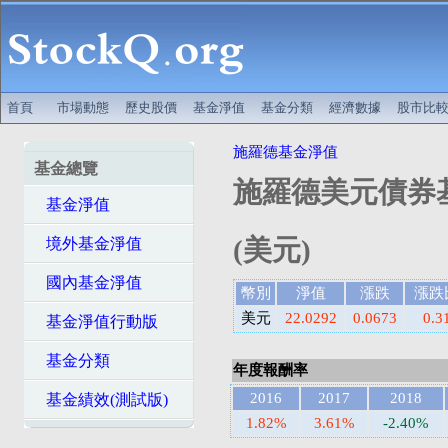
首頁
市場動態
歷史股價
基金淨值
基金分類
經濟數據
股市比
施羅德基金淨值
基金總覽
施羅德美元債券基
基金淨值
(美元)
境外基金淨值
國內基金淨值
幣別
淨值
漲跌
漲跌
美元
22.0292
0.0673
0.3
基金淨值行動版
基金分類
年度報酬率
2016
2017
2018
基金績效(測試版)
1.82%
3.61%
-2.40%