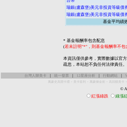
台幣
瑞銀(盧森堡)美元非投資等級債
瑞銀(盧森堡)美元非投資等級債
基金平均績
* 基金報酬率包含配息
(
若未註明"*"，則基金報酬率不
本資訊僅供參考，實際數據以官方
疏忽，本站恕不負任何法律責任。
|
|
|
|
台灣人辦美卡
統一發票
12星座分析
行動網站
-
-
-
萬豪史高開卡禮
美卡套利
萬豪煉金術
高回饋美卡
© Al
紅漲綠跌
綠漲