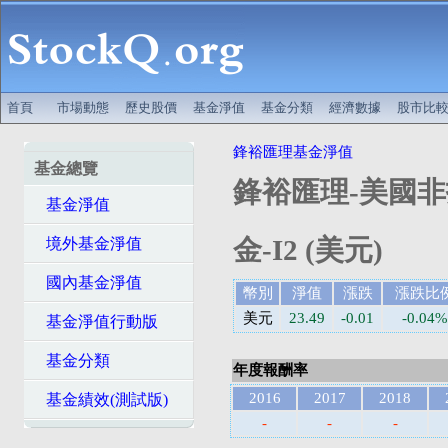
首頁
市場動態
歷史股價
基金淨值
基金分類
經濟數據
股市比
鋒裕匯理基金淨值
基金總覽
鋒裕匯理-美國
基金淨值
金-I2 (美元)
境外基金淨值
國內基金淨值
幣別
淨值
漲跌
漲跌比
美元
23.49
-0.01
-0.04%
基金淨值行動版
基金分類
年度報酬率
2016
2017
2018
基金績效(測試版)
-
-
-