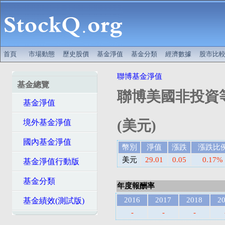
首頁
市場動態
歷史股價
基金淨值
基金分類
經濟數據
股市比
聯博基金淨值
基金總覽
聯博美國非投資等
基金淨值
(美元)
境外基金淨值
國內基金淨值
幣別
淨值
漲跌
漲跌比
美元
29.01
0.05
0.17%
基金淨值行動版
基金分類
年度報酬率
2016
2017
2018
2
基金績效(測試版)
-
-
-