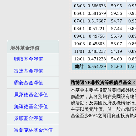
05/03
0.566633
59.95
0.9
06/01
0.581679
59.56
0.9
07/01
0.517687
54.77
0.9
08/01
0.51221
57.44
0.8
09/01
0.49756
55.79
0.8
10/03
0.45803
53.07
0.8
境外基金淨值
11/01
0.483237
54.19
0.8
聯博基金淨值
12/01
0.471238
54.60
0.8
總計
6.554229
54.60
12.
富達基金淨值
霸菱基金淨值
路博邁NB非投資等級債券基金-C
本基金主要將投資於美國或外國
貝萊德基金淨值
價證券，其各別均在美國設有總
濟活動；及美國政府及機構發行
施羅德基金淨值
主要以美元計價。於一般市場情
基金至少80%之可用資產投資
景順基金淨值
富蘭克林基金淨值