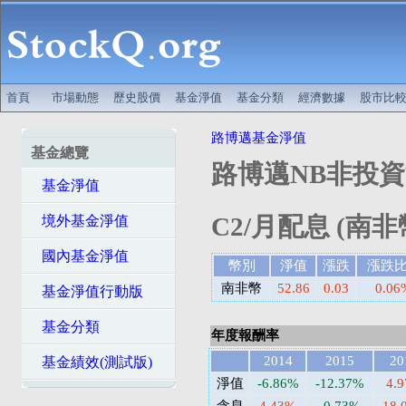
首頁
市場動態
歷史股價
基金淨值
基金分類
經濟數據
股市比
路博邁基金淨值
基金總覽
路博邁NB非投資
基金淨值
C2/月配息 (南非
境外基金淨值
國內基金淨值
幣別
淨值
漲跌
漲跌
南非幣
52.86
0.03
0.06
基金淨值行動版
基金分類
年度報酬率
2014
2015
20
基金績效(測試版)
淨值
-6.86%
-12.37%
4.