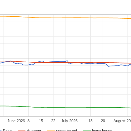
June 2026
8
15
22
July 2026
13
20
August 20
Price
Average
upper bound
lower bound