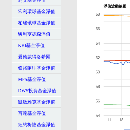
利安基金淨值
淨值波動線圖
宏利環球基金淨值
68
柏瑞環球基金淨值
66
駿利亨德森淨值
64
KBI基金淨值
愛德蒙得洛希爾
62
鋒裕匯理基金淨值
60
MFS基金淨值
58
DWS投資基金淨值
56
凱敏雅克基金淨值
百達基金淨值
54
11
18
紐約梅隆基金淨值