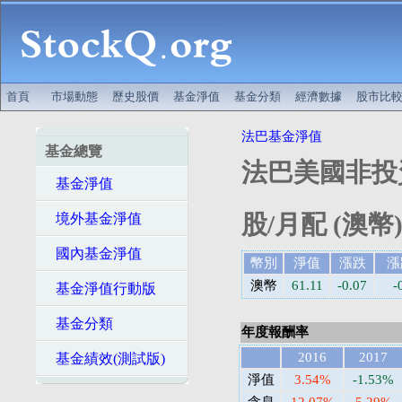
首頁
市場動態
歷史股價
基金淨值
基金分類
經濟數據
股市比
法巴基金淨值
基金總覽
法巴美國非投
基金淨值
股/月配 (澳幣
境外基金淨值
國內基金淨值
幣別
淨值
漲跌
漲
澳幣
61.11
-0.07
-
基金淨值行動版
基金分類
年度報酬率
2016
2017
基金績效(測試版)
淨值
3.54%
-1.53%