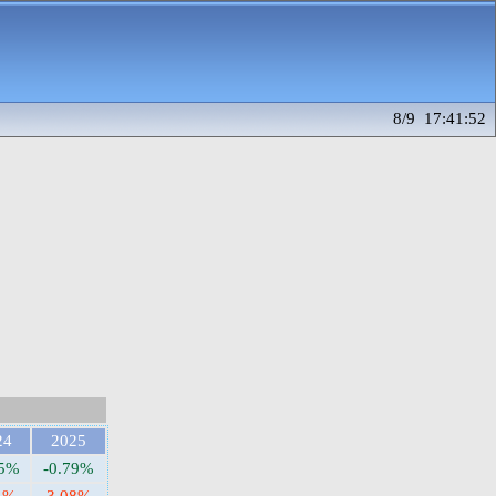
8/9 17:41:52
24
2025
75%
-0.79%