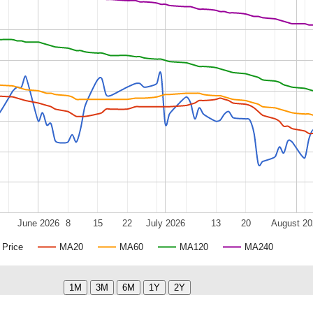
June 2026
8
15
22
July 2026
13
20
August 20
Price
MA20
MA60
MA120
MA240