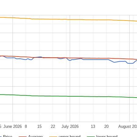
5
June 2026
8
15
22
July 2026
13
20
August 20
Price
Average
upper bound
lower bound