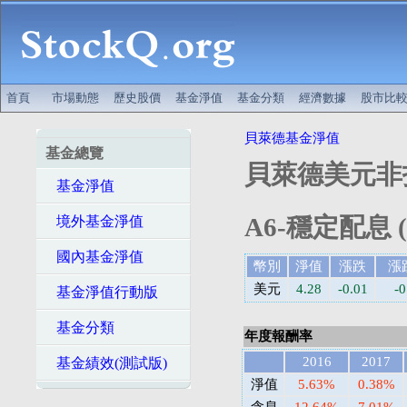
首頁
市場動態
歷史股價
基金淨值
基金分類
經濟數據
股市比
貝萊德基金淨值
基金總覽
貝萊德美元非
基金淨值
A6-穩定配息 
境外基金淨值
國內基金淨值
幣別
淨值
漲跌
漲
美元
4.28
-0.01
-
基金淨值行動版
基金分類
年度報酬率
2016
2017
基金績效(測試版)
淨值
5.63%
0.38%