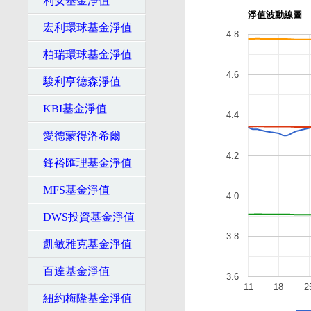
利安基金淨值
淨值波動線圖
宏利環球基金淨值
4.8
柏瑞環球基金淨值
4.6
駿利亨德森淨值
KBI基金淨值
4.4
愛德蒙得洛希爾
4.2
鋒裕匯理基金淨值
MFS基金淨值
4.0
DWS投資基金淨值
3.8
凱敏雅克基金淨值
百達基金淨值
3.6
11
18
2
紐約梅隆基金淨值