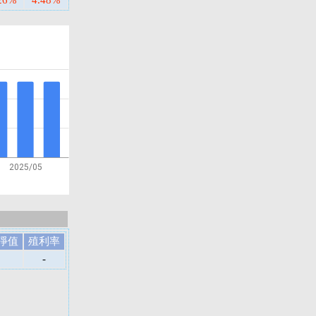
26%
4.48%
2025/05
淨值
殖利率
-