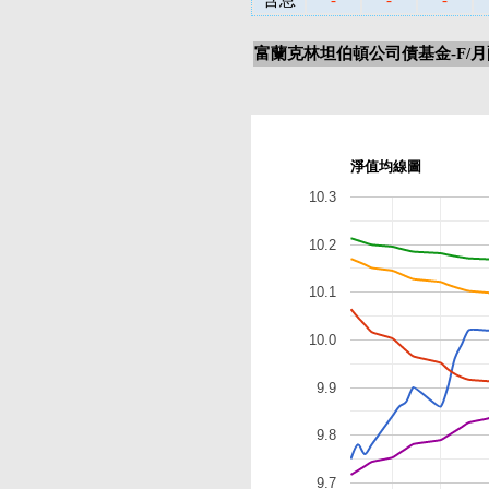
含息
-
-
-
富蘭克林坦伯頓公司債基金-F/月
淨值均線圖
10.3
10.2
10.1
10.0
9.9
9.8
9.7