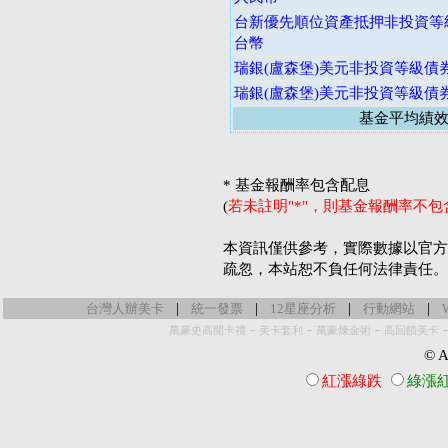
台新優先順位資產抵押非投資等級
台幣
瑞銀(盧森堡)美元非投資等級債
瑞銀(盧森堡)美元非投資等級債
基金平均績
* 基金報酬率包含配息
(
若未註明"*"，則基金報酬率不
本資訊僅供參考，實際數據以官方
疏忽，本站恕不負任何法律責任。
|
|
|
|
台灣人辦美卡
統一發票
12星座分析
行動網站
-
-
-
萬豪史高開卡禮
美卡套利
萬豪煉金術
高回饋美卡
© Al
紅漲綠跌
綠漲