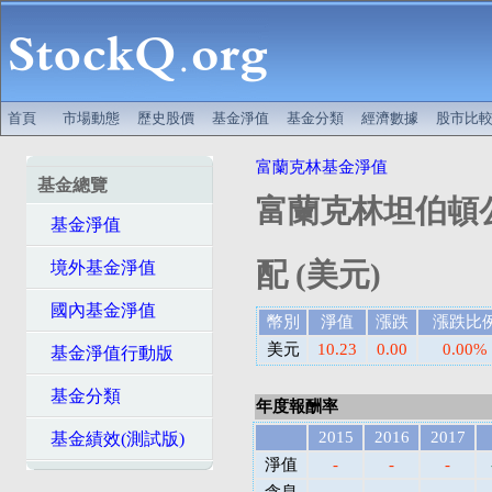
首頁
市場動態
歷史股價
基金淨值
基金分類
經濟數據
股市比
富蘭克林基金淨值
基金總覽
富蘭克林坦伯頓公
基金淨值
配 (美元)
境外基金淨值
國內基金淨值
幣別
淨值
漲跌
漲跌比
美元
10.23
0.00
0.00%
基金淨值行動版
基金分類
年度報酬率
2015
2016
2017
基金績效(測試版)
淨值
-
-
-