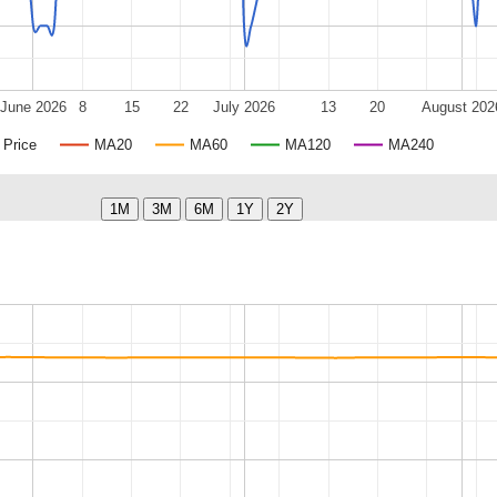
June 2026
8
15
22
July 2026
13
20
August 202
Price
MA20
MA60
MA120
MA240