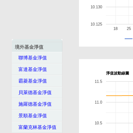
10.130
10.125
18
25
境外基金淨值
聯博基金淨值
富達基金淨值
淨值波動線圖
霸菱基金淨值
11.5
貝萊德基金淨值
11.0
施羅德基金淨值
景順基金淨值
10.5
富蘭克林基金淨值