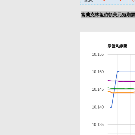
含息
-
-
0
富蘭克林坦伯頓美元短期票券
淨值均線圖
10.155
10.150
10.145
10.140
10.135