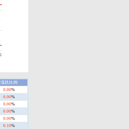
6
漲跌比例
0.00
%
0.00
%
0.00
%
0.00
%
0.00
%
0.10
%