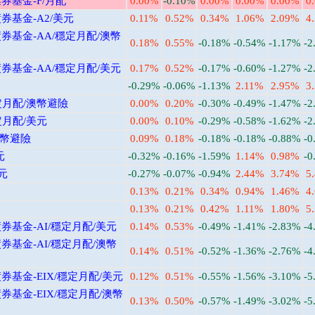
基金-F/月配
0.00%
-0.10%
0.00%
0.00%
0.00%
0
基金-A2/美元
0.11%
0.52%
0.34%
1.06%
2.09%
4
基金-AA/穩定月配/澳幣
0.18%
0.55%
-0.18%
-0.54%
-1.17%
-2
基金-AA/穩定月配/美元
0.17%
0.52%
-0.17%
-0.60%
-1.27%
-2
-0.29%
-0.06%
-1.13%
2.11%
2.95%
3
定月配/澳幣避險
0.00%
0.20%
-0.30%
-0.49%
-1.47%
-2
定月配/美元
0.00%
0.10%
-0.29%
-0.58%
-1.62%
-2
加幣避險
0.09%
0.18%
-0.18%
-0.18%
-0.88%
-0
元
-0.32%
-0.16%
-1.59%
1.14%
0.98%
-0
元
-0.27%
-0.07%
-0.94%
2.44%
3.74%
5
0.13%
0.21%
0.34%
0.94%
1.46%
4
0.13%
0.21%
0.42%
1.11%
1.80%
5
基金-AI/穩定月配/美元
0.14%
0.53%
-0.49%
-1.41%
-2.83%
-4
基金-AI/穩定月配/澳幣
0.14%
0.51%
-0.52%
-1.36%
-2.76%
-4
基金-EIX/穩定月配/美元
0.12%
0.51%
-0.55%
-1.56%
-3.10%
-5
基金-EIX/穩定月配/澳幣
0.13%
0.50%
-0.57%
-1.49%
-3.02%
-5