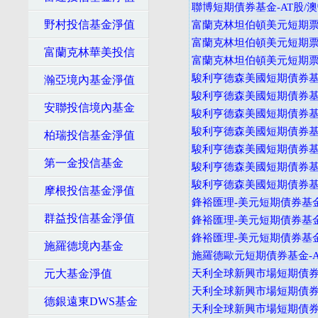
聯博短期債券基金-AT股/
野村投信基金淨值
富蘭克林坦伯頓美元短期票
富蘭克林坦伯頓美元短期票
富蘭克林華美投信
富蘭克林坦伯頓美元短期票
駿利亨德森美國短期債券基金
瀚亞境內基金淨值
駿利亨德森美國短期債券基金
安聯投信境內基金
駿利亨德森美國短期債券基金
駿利亨德森美國短期債券基金
柏瑞投信基金淨值
駿利亨德森美國短期債券基金
第一金投信基金
駿利亨德森美國短期債券基金
駿利亨德森美國短期債券基金
摩根投信基金淨值
鋒裕匯理-美元短期債券基金
群益投信基金淨值
鋒裕匯理-美元短期債券基金
鋒裕匯理-美元短期債券基金
施羅德境內基金
施羅德歐元短期債券基金-A
元大基金淨值
天利全球新興市場短期債券
天利全球新興市場短期債券
德銀遠東DWS基金
天利全球新興市場短期債券