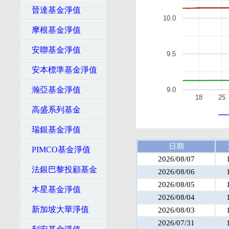
晉達基金淨值
10.0
摩根基金淨值
安聯基金淨值
9.5
安本標準基金淨值
瀚亞基金淨值
9.0
18
25
高盛系列基金
瑞銀基金淨值
日期
PIMCO基金淨值
2026/08/07
法銀巴黎投顧基金
2026/08/06
2026/08/05
木星基金淨值
2026/08/04
新加坡大華淨值
2026/08/03
2026/07/31