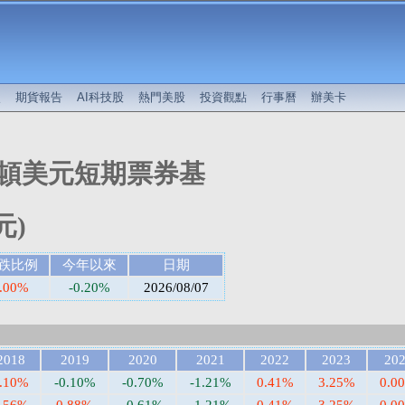
較
期貨報告
AI科技股
熱門美股
投資觀點
行事曆
辦美卡
頓美元短期票券基
元)
跌比例
今年以來
日期
.00%
-0.20%
2026/08/07
2018
2019
2020
2021
2022
2023
20
.10%
-0.10%
-0.70%
-1.21%
0.41%
3.25%
0.0