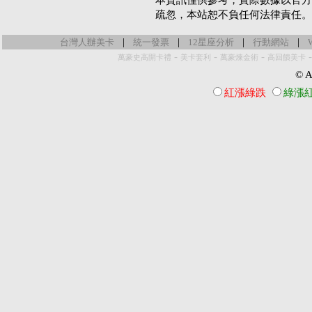
本資訊僅供參考，實際數據以官方
疏忽，本站恕不負任何法律責任。
|
|
|
|
台灣人辦美卡
統一發票
12星座分析
行動網站
-
-
-
萬豪史高開卡禮
美卡套利
萬豪煉金術
高回饋美卡
© Al
紅漲綠跌
綠漲