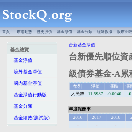
首頁
市場動態
歷史股價
基金淨值
基金分類
經濟數據
股市比
台新基金淨值
基金總覽
台新優先順位資
基金淨值
級債券基金-A累積
境外基金淨值
國內基金淨值
幣別
淨值
漲跌
漲
人民幣
11.5987
-0.0040
-0
基金淨值行動版
基金分類
年度報酬率
2016
2017
2018
基金績效(測試版)
-
-
-