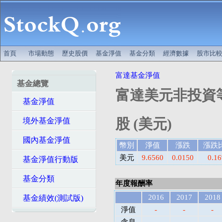
首頁
市場動態
歷史股價
基金淨值
基金分類
經濟數據
股市比
富達基金淨值
基金總覽
富達美元非投資
基金淨值
股 (美元)
境外基金淨值
國內基金淨值
幣別
淨值
漲跌
漲跌
美元
9.6560
0.0150
0.1
基金淨值行動版
基金分類
年度報酬率
2016
2017
2018
基金績效(測試版)
淨值
-
-
-