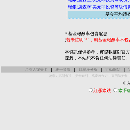
瑞銀(盧森堡)美元非投資等級債
基金平均績
* 基金報酬率包含配息
(
若未註明"*"，則基金報酬率不
本資訊僅供參考，實際數據以官方
疏忽，本站恕不負任何法律責任。
|
|
|
|
台灣人辦美卡
統一發票
12星座分析
行動網站
-
-
-
萬豪史高開卡禮
美卡套利
萬豪煉金術
高回饋美卡
© Al
紅漲綠跌
綠漲