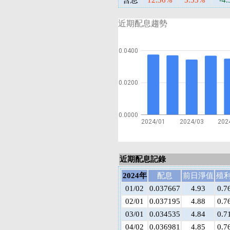
含息
12.36%
3.53%
-4
近期配息趨勢
0.0400
0.0200
0.0000
2024/01
2024/03
202
近期配息記錄
2024年
配息
前日淨值
殖
01/02
0.037667
4.93
0.7
02/01
0.037195
4.88
0.7
03/01
0.034535
4.84
0.7
04/02
0.036981
4.85
0.7