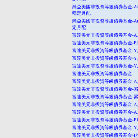
瀚亞美國非投資等級債券基金-Azd
穩定月配
瀚亞美國非投資等級債券基金-And
定月配
富達美元非投資等級債券基金-A
富達美元非投資等級債券基金-E
富達美元非投資等級債券基金-Y
富達美元非投資等級債券基金-Y
富達美元非投資等級債券基金-
富達美元非投資等級債券基金
富達美元非投資等級債券基金-A
富達美元非投資等級債券基金-累
富達美元非投資等級債券基金-
富達美元非投資等級債券基金-A
富達美元非投資等級債券基金-A
富達美元非投資等級債券基金-F
富達美元非投資等級債券基金-Y
富達美元非投資等級債券基金-I