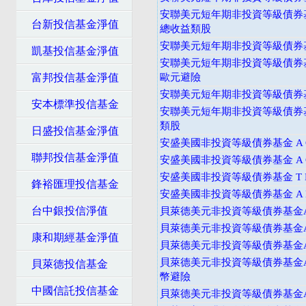
安聯美元短年期非投資等級債券基
台新投信基金淨值
總收益類股
安聯美元短年期非投資等級債券基
凱基投信基金淨值
安聯美元短年期非投資等級債券基
富邦投信基金淨值
歐元避險
安聯美元短年期非投資等級債券基
安本標準投信基金
安聯美元短年期非投資等級債券
類股
日盛投信基金淨值
安盛美國非投資等級債券基金 A C
聯邦投信基金淨值
安盛美國非投資等級債券基金 A C
安盛美國非投資等級債券基金 T D
鋒裕匯理投信基金
安盛美國非投資等級債券基金 A D
台中銀投信淨值
貝萊德美元非投資等級債券基金A
貝萊德美元非投資等級債券基金A
康和期經基金淨值
貝萊德美元非投資等級債券基金A
貝萊德美元非投資等級債券基金A
貝萊德投信基金
幣避險
中國信託投信基金
貝萊德美元非投資等級債券基金