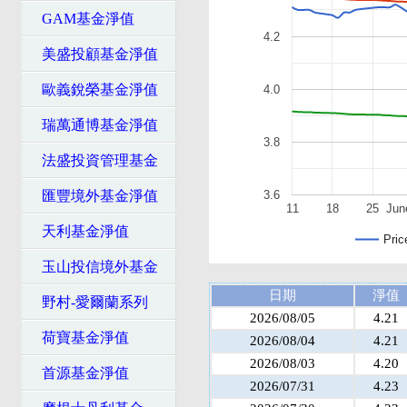
GAM基金淨值
4.2
美盛投顧基金淨值
歐義銳榮基金淨值
4.0
瑞萬通博基金淨值
3.8
法盛投資管理基金
匯豐境外基金淨值
3.6
11
18
25
Jun
天利基金淨值
Pric
玉山投信境外基金
日期
淨值
野村-愛爾蘭系列
2026/08/05
4.21
荷寶基金淨值
2026/08/04
4.21
2026/08/03
4.20
首源基金淨值
2026/07/31
4.23