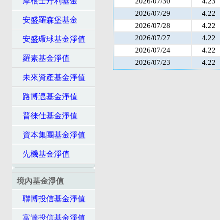
摩根士丹利基金
2026/07/30
4.23
2026/07/29
4.22
安盛羅森堡基金
2026/07/28
4.22
2026/07/27
4.22
安盛環球基金淨值
2026/07/24
4.22
羅素基金淨值
2026/07/23
4.22
未來資產基金淨值
路博邁基金淨值
普徠仕基金淨值
資本集團基金淨值
先機基金淨值
境內基金淨值
聯博投信基金淨值
富達投信基金淨值