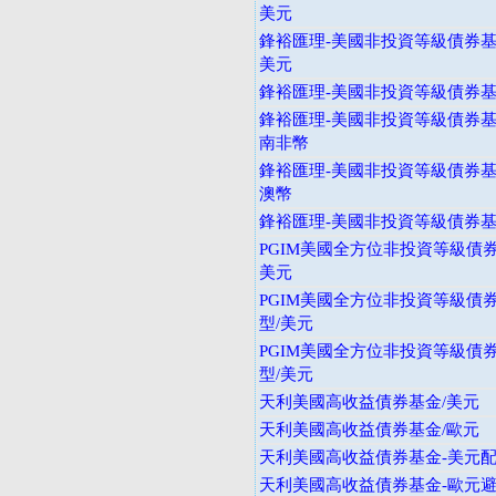
美元
鋒裕匯理-美國非投資等級債券基金
美元
鋒裕匯理-美國非投資等級債券基金
鋒裕匯理-美國非投資等級債券基金
南非幣
鋒裕匯理-美國非投資等級債券基金
澳幣
鋒裕匯理-美國非投資等級債券基金
PGIM美國全方位非投資等級債券
美元
PGIM美國全方位非投資等級債券
型/美元
PGIM美國全方位非投資等級債券
型/美元
天利美國高收益債券基金/美元
天利美國高收益債券基金/歐元
天利美國高收益債券基金-美元
天利美國高收益債券基金-歐元