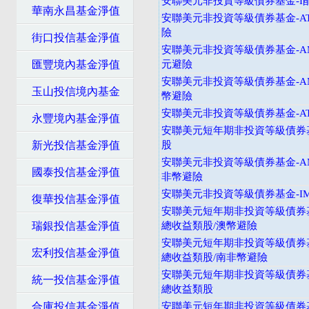
安聯美元非投資等級債券基金-I
華南永昌基金淨值
安聯美元非投資等級債券基金-A
險
街口投信基金淨值
安聯美元非投資等級債券基金-A
匯豐境內基金淨值
元避險
安聯美元非投資等級債券基金-A
玉山投信境內基金
幣避險
安聯美元非投資等級債券基金-A
永豐境內基金淨值
安聯美元短年期非投資等級債券基
新光投信基金淨值
股
安聯美元非投資等級債券基金-A
國泰投信基金淨值
非幣避險
安聯美元非投資等級債券基金-I
復華投信基金淨值
安聯美元短年期非投資等級債券基
瑞銀投信基金淨值
總收益類股/澳幣避險
安聯美元短年期非投資等級債券基
宏利投信基金淨值
總收益類股/南非幣避險
安聯美元短年期非投資等級債券基
統一投信基金淨值
總收益類股
合庫投信基金淨值
安聯美元短年期非投資等級債券基