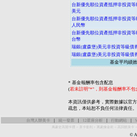
台新優先順位資產抵押非投資等級
美元
台新優先順位資產抵押非投資等級
人民幣
台新優先順位資產抵押非投資等級
台幣
瑞銀(盧森堡)美元非投資等級債
瑞銀(盧森堡)美元非投資等級債
基金平均績
* 基金報酬率包含配息
(
若未註明"*"，則基金報酬率不
本資訊僅供參考，實際數據以官方
疏忽，本站恕不負任何法律責任。
|
|
|
|
台灣人辦美卡
統一發票
12星座分析
行動網站
-
-
-
萬豪史高開卡禮
美卡套利
萬豪煉金術
高回饋美卡
© Al