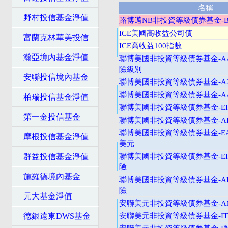
名稱
野村投信基金淨值
路博邁NB非投資等級債券基金-B
ICE美國高收益公司債
富蘭克林華美投信
ICE高收益100指數
瀚亞境內基金淨值
聯博美國非投資等級債券基金-A
險級別
安聯投信境內基金
聯博美國非投資等級債券基金-A2
聯博美國非投資等級債券基金-AA
柏瑞投信基金淨值
聯博美國非投資等級債券基金-EI
第一金投信基金
聯博美國非投資等級債券基金-AI
聯博美國非投資等級債券基金-EA
摩根投信基金淨值
美元
群益投信基金淨值
聯博美國非投資等級債券基金-EI
險
施羅德境內基金
聯博美國非投資等級債券基金-AI
險
元大基金淨值
安聯美元非投資等級債券基金-
德銀遠東DWS基金
安聯美元非投資等級債券基金-I