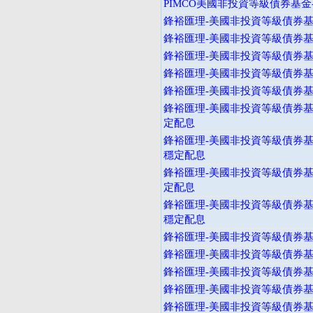
PIMCO美國非投資等級債券基金-
鋒裕匯理-美國非投資等級債券基金
鋒裕匯理-美國非投資等級債券基金
鋒裕匯理-美國非投資等級債券基金
鋒裕匯理-美國非投資等級債券基金
鋒裕匯理-美國非投資等級債券基金
鋒裕匯理-美國非投資等級債券基
定配息
鋒裕匯理-美國非投資等級債券基
穩定配息
鋒裕匯理-美國非投資等級債券基
定配息
鋒裕匯理-美國非投資等級債券基
穩定配息
鋒裕匯理-美國非投資等級債券基金
鋒裕匯理-美國非投資等級債券基金
鋒裕匯理-美國非投資等級債券基
鋒裕匯理-美國非投資等級債券基
鋒裕匯理-美國非投資等級債券基金