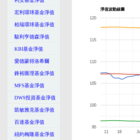
利安基金淨值
淨值波動線圖
宏利環球基金淨值
120
柏瑞環球基金淨值
駿利亨德森淨值
115
KBI基金淨值
愛德蒙得洛希爾
110
鋒裕匯理基金淨值
105
MFS基金淨值
DWS投資基金淨值
100
凱敏雅克基金淨值
百達基金淨值
95
11
18
J
紐約梅隆基金淨值