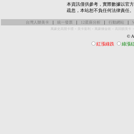
本資訊僅供參考，實際數據以官方
疏忽，本站恕不負任何法律責任。
|
|
|
|
台灣人辦美卡
統一發票
12星座分析
行動網站
-
-
-
萬豪史高開卡禮
美卡套利
萬豪煉金術
高回饋美卡
© Al
紅漲綠跌
綠漲