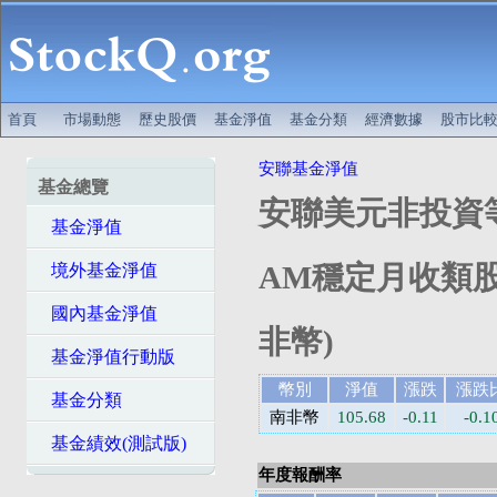
首頁
市場動態
歷史股價
基金淨值
基金分類
經濟數據
股市比
安聯基金淨值
基金總覽
安聯美元非投資
基金淨值
AM穩定月收類股
境外基金淨值
國內基金淨值
非幣)
基金淨值行動版
幣別
淨值
漲跌
漲跌
基金分類
南非幣
105.68
-0.11
-0.
基金績效(測試版)
年度報酬率