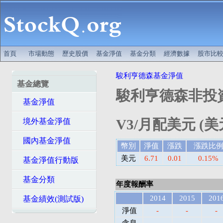
首頁
市場動態
歷史股價
基金淨值
基金分類
經濟數據
股市比
駿利亨德森基金淨值
基金總覽
駿利亨德森非投
基金淨值
V3/月配美元 (美
境外基金淨值
國內基金淨值
幣別
淨值
漲跌
漲跌比
美元
6.71
0.01
0.15%
基金淨值行動版
基金分類
年度報酬率
2014
2015
201
基金績效(測試版)
淨值
-
-
-