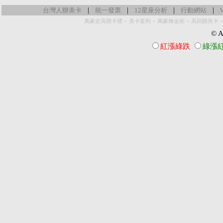
|
|
|
|
台灣人辦美卡
統一發票
12星座分析
行動網站
-
-
-
萬豪史高開卡禮
美卡套利
萬豪煉金術
高回饋美卡
© Al
紅漲綠跌
綠漲