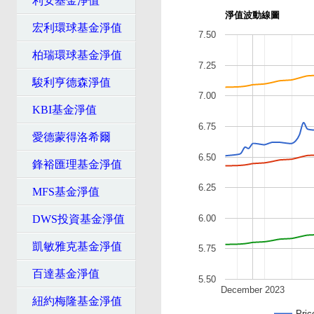
利安基金淨值
淨值波動線圖
宏利環球基金淨值
7.50
柏瑞環球基金淨值
7.25
駿利亨德森淨值
7.00
KBI基金淨值
6.75
愛德蒙得洛希爾
6.50
鋒裕匯理基金淨值
6.25
MFS基金淨值
6.00
DWS投資基金淨值
凱敏雅克基金淨值
5.75
百達基金淨值
5.50
December 2023
紐約梅隆基金淨值
Pric