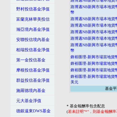
路博邁NB新興市場本地貨幣
路博邁NB新興市場本地貨幣
野村投信基金淨值
幣
路博邁NB新興市場本地貨幣
富蘭克林華美投信
路博邁NB新興市場本地貨幣
瀚亞境內基金淨值
路博邁NB新興市場本地貨幣
路博邁NB新興市場本地貨幣
安聯投信境內基金
路博邁NB新興市場本地貨幣
柏瑞投信基金淨值
幣
鋒裕匯理-新興市場當地貨幣
第一金投信基金
鋒裕匯理-新興市場當地貨幣
摩根投信基金淨值
鋒裕匯理-新興市場當地貨幣
鋒裕匯理-新興市場當地貨幣
群益投信基金淨值
美元
基金平
施羅德境內基金
元大基金淨值
* 基金報酬率包含配息
德銀遠東DWS基金
(
若未註明"*"，則基金報酬