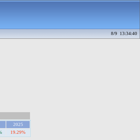
8/9 13:34:40
2025
%
19.29%