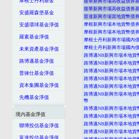
摩根士丹利基金
復華新興市場高收益債券基金
復華新興市場高收益債券基金
安盛羅森堡基金
晉達新興市場當地貨幣債券
摩根新興市場本地貨幣債券
安盛環球基金淨值
摩根新興市場本地貨幣債券
羅素基金淨值
摩根士丹利新興市場國內債
摩根士丹利新興市場國內債
未來資產基金淨值
路博邁NB新興市場本地貨幣
路博邁基金淨值
路博邁NB新興市場本地貨幣
路博邁NB新興市場本地貨幣
普徠仕基金淨值
路博邁NB新興市場本地貨幣
資本集團基金淨值
路博邁NB新興市場本地貨幣
路博邁NB新興市場本地貨幣
先機基金淨值
幣
路博邁NB新興市場本地貨幣
境內基金淨值
路博邁NB新興市場本地貨幣
路博邁NB新興市場本地貨幣
聯博投信基金淨值
路博邁NB新興市場本地貨幣
富達投信基金淨值