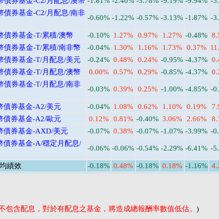
債券基金-C2/月配息/澳幣
-1.81%
-2.40%
-5.78%
-9.19%
-9.94%
-3
債券基金-C2/月配息/南非
-0.60%
-1.22%
-0.57%
-3.13%
-1.87%
-3
債券基金-T/累積/澳幣
-0.10%
1.27%
0.97%
1.27%
-0.48%
8
債券基金-T/累積/南非幣
-0.04%
1.30%
1.16%
1.73%
0.37%
11
債券基金-T/月配息/美元
-0.24%
0.48%
0.24%
-0.95%
-4.37%
0
債券基金-T/月配息/澳幣
0.00%
0.57%
0.29%
-0.85%
-4.37%
0
債券基金-T/月配息/南非
-0.03%
0.39%
0.25%
-1.00%
-4.85%
-0
債券基金-A2/美元
-0.04%
1.08%
0.62%
1.10%
0.19%
7
債券基金-A2/歐元
0.12%
0.81%
-0.40%
3.06%
2.66%
8
債券基金-AXD/美元
-0.07%
0.38%
-0.07%
-1.07%
-3.99%
-0
債券基金-A/穩定月配息/
-0.06%
-0.06%
-0.54%
-2.29%
-6.41%
-5
均績效
-0.18%
0.48%
-0.18%
0.18%
-1.16%
4
率不包含配息，對於有配息之基金，將造成總報酬率數值低估。
)