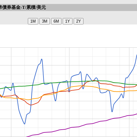
債券基金-T/累積/美元