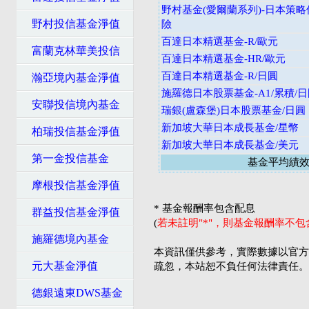
野村基金(愛爾蘭系列)-日本策略
野村投信基金淨值
險
百達日本精選基金-R/歐元
富蘭克林華美投信
百達日本精選基金-HR/歐元
百達日本精選基金-R/日圓
瀚亞境內基金淨值
施羅德日本股票基金-A1/累積/
安聯投信境內基金
瑞銀(盧森堡)日本股票基金/日圓
新加坡大華日本成長基金/星幣
柏瑞投信基金淨值
新加坡大華日本成長基金/美元
第一金投信基金
基金平均績
摩根投信基金淨值
* 基金報酬率包含配息
群益投信基金淨值
(
若未註明"*"，則基金報酬率不
施羅德境內基金
本資訊僅供參考，實際數據以官方
元大基金淨值
疏忽，本站恕不負任何法律責任。
德銀遠東DWS基金