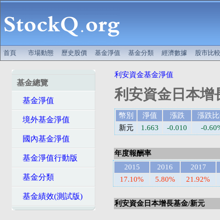
首頁
市場動態
歷史股價
基金淨值
基金分類
經濟數據
股市比
利安資金基金淨值
基金總覽
利安資金日本增
基金淨值
幣別
淨值
漲跌
漲跌比
境外基金淨值
新元
1.663
-0.010
-0.60
國內基金淨值
年度報酬率
基金淨值行動版
2015
2016
2017
基金分類
17.10%
5.80%
21.92%
基金績效(測試版)
利安資金日本增長基金/新元