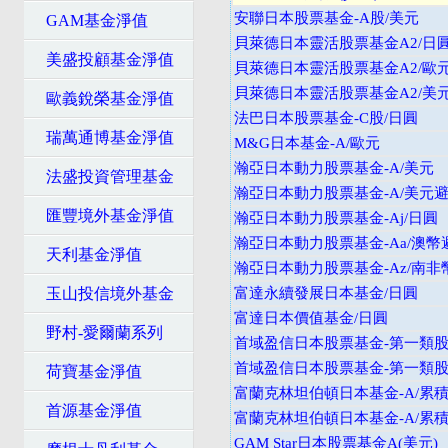
安聯日本股票基金-A股/美元
GAM基金淨值
貝萊德日本靈活股票基金A2/日
美盛投顧基金淨值
貝萊德日本靈活股票基金A2/歐
貝萊德日本靈活股票基金A2/美
歐義銳榮基金淨值
法巴日本股票基金-C股/日圓
瑞萬通博基金淨值
M&G日本基金-A/歐元
瀚亞日本動力股票基金-A/美元
法盛投資管理基金
瀚亞日本動力股票基金-A/美元
匯豐境外基金淨值
瀚亞日本動力股票基金-Aj/日圓
瀚亞日本動力股票基金-Aa/澳幣
天利基金淨值
瀚亞日本動力股票基金-Az/南非
玉山投信境外基金
富達永續發展日本基金/日圓
富達日本價值基金/日圓
野村-愛爾蘭系列
首域盈信日本股票基金-第一類股
首域盈信日本股票基金-第一類股/
荷寶基金淨值
富蘭克林坦伯頓日本基金-A/累積
首源基金淨值
富蘭克林坦伯頓日本基金-A/累積
GAM Star日本股票基金A(美元)