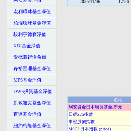
利安基金淨值
2025/11/06
1.736
宏利環球基金淨值
柏瑞環球基金淨值
駿利亨德森淨值
KBI基金淨值
愛德蒙得洛希爾
鋒裕匯理基金淨值
MFS基金淨值
DWS投資基金淨值
名稱
凱敏雅克基金淨值
利安資金日本增長基金/新元
百達基金淨值
日經225指數
東證股價指數
紐約梅隆基金淨值
MSCI 日本指數 (price)