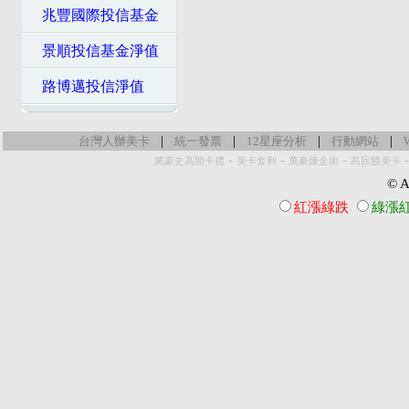
兆豐國際投信基金
景順投信基金淨值
路博邁投信淨值
|
|
|
|
台灣人辦美卡
統一發票
12星座分析
行動網站
-
-
-
萬豪史高開卡禮
美卡套利
萬豪煉金術
高回饋美卡
© Al
紅漲綠跌
綠漲