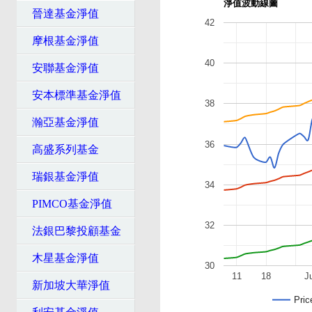
淨值波動線圖
晉達基金淨值
42
摩根基金淨值
40
安聯基金淨值
安本標準基金淨值
38
瀚亞基金淨值
36
高盛系列基金
瑞銀基金淨值
34
PIMCO基金淨值
32
法銀巴黎投顧基金
木星基金淨值
30
11
18
J
新加坡大華淨值
Pric