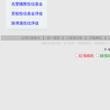
兆豐國際投信基金
景順投信基金淨值
路博邁投信淨值
|
|
|
|
台灣人辦美卡
統一發票
12星座分析
行動網站
-
-
-
萬豪史高開卡禮
美卡套利
萬豪煉金術
高回饋美卡
© Al
紅漲綠跌
綠漲