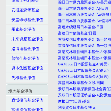
摩根士丹利基金
瀚亞日本動力股票基金-A/美元
瀚亞日本動力股票基金-Aj/日圓
安盛羅森堡基金
瀚亞日本動力股票基金-Aa/澳幣
安盛環球基金淨值
瀚亞日本動力股票基金-Az/南非
富達永續發展日本基金/日圓
羅素基金淨值
富達日本價值基金/日圓
未來資產基金淨值
首域盈信日本股票基金-第一類股
首域盈信日本股票基金-第一類股/
路博邁基金淨值
富蘭克林坦伯頓日本基金-A/累積
富蘭克林坦伯頓日本基金-A/累積
普徠仕基金淨值
GAM Star日本股票基金A(美元)
資本集團基金淨值
GAM Star日本股票基金A(歐元)
GAM Star日本股票基金A(日圓)
先機基金淨值
高盛日本股票基金-X股/日圓
景順日本股票探索價值社會責任基
境內基金淨值
景順日本股票優勢基金-A股/累積
聯博投信基金淨值
摩根日本(日圓)基金
利安資金日本基金/美元
富達投信基金淨值