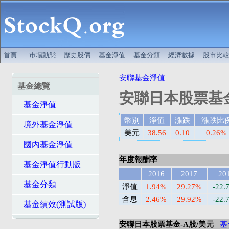
首頁
市場動態
歷史股價
基金淨值
基金分類
經濟數據
股市比
安聯基金淨值
基金總覽
安聯日本股票基金
基金淨值
幣別
淨值
漲跌
漲跌比
境外基金淨值
美元
38.56
0.10
0.26%
國內基金淨值
年度報酬率
基金淨值行動版
2016
2017
20
基金分類
淨值
1.94%
29.27%
-22.
含息
2.46%
29.92%
-22.
基金績效(測試版)
安聯日本股票基金-A股/美元
基