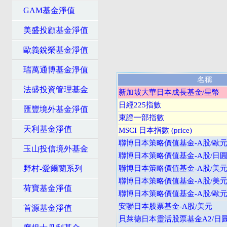
GAM基金淨值
美盛投顧基金淨值
歐義銳榮基金淨值
瑞萬通博基金淨值
名稱
法盛投資管理基金
新加坡大華日本成長基金/星幣
日經225指數
匯豐境外基金淨值
東證一部指數
天利基金淨值
MSCI 日本指數 (price)
聯博日本策略價值基金-A股/歐
玉山投信境外基金
聯博日本策略價值基金-A股/日
野村-愛爾蘭系列
聯博日本策略價值基金-A股/美
聯博日本策略價值基金-A股/美
荷寶基金淨值
聯博日本策略價值基金-A股/歐
安聯日本股票基金-A股/美元
首源基金淨值
貝萊德日本靈活股票基金A2/日