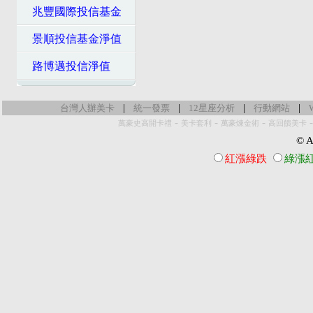
兆豐國際投信基金
景順投信基金淨值
路博邁投信淨值
|
|
|
|
台灣人辦美卡
統一發票
12星座分析
行動網站
-
-
-
萬豪史高開卡禮
美卡套利
萬豪煉金術
高回饋美卡
© Al
紅漲綠跌
綠漲