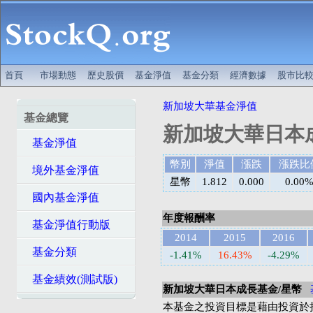
首頁
市場動態
歷史股價
基金淨值
基金分類
經濟數據
股市比
新加坡大華基金淨值
基金總覽
新加坡大華日本
基金淨值
幣別
淨值
漲跌
漲跌比
境外基金淨值
星幣
1.812
0.000
0.00
國內基金淨值
年度報酬率
基金淨值行動版
2014
2015
2016
基金分類
-1.41%
16.43%
-4.29%
基金績效(測試版)
新加坡大華日本成長基金/星幣
本基金之投資目標是藉由投資於