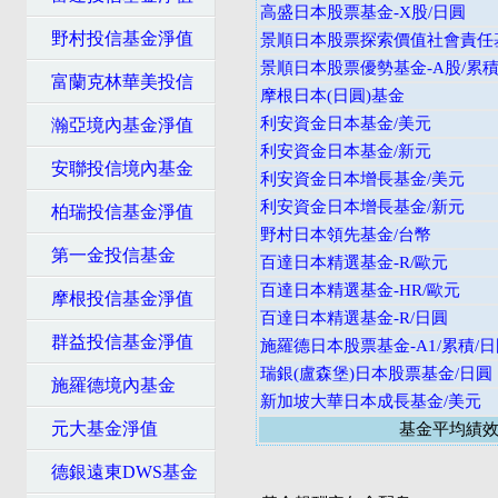
高盛日本股票基金-X股/日圓
野村投信基金淨值
景順日本股票探索價值社會責任基
景順日本股票優勢基金-A股/累積
富蘭克林華美投信
摩根日本(日圓)基金
利安資金日本基金/美元
瀚亞境內基金淨值
利安資金日本基金/新元
安聯投信境內基金
利安資金日本增長基金/美元
利安資金日本增長基金/新元
柏瑞投信基金淨值
野村日本領先基金/台幣
第一金投信基金
百達日本精選基金-R/歐元
百達日本精選基金-HR/歐元
摩根投信基金淨值
百達日本精選基金-R/日圓
群益投信基金淨值
施羅德日本股票基金-A1/累積/
瑞銀(盧森堡)日本股票基金/日圓
施羅德境內基金
新加坡大華日本成長基金/美元
元大基金淨值
基金平均績
德銀遠東DWS基金