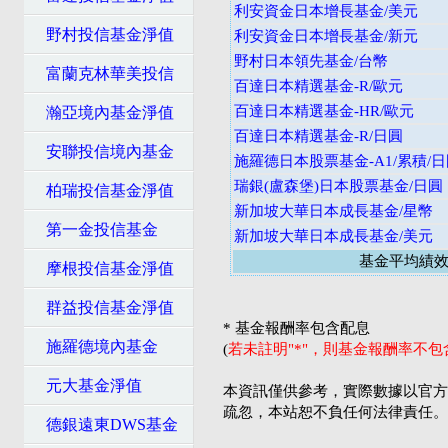
利安資金日本增長基金/美元
野村投信基金淨值
利安資金日本增長基金/新元
野村日本領先基金/台幣
富蘭克林華美投信
百達日本精選基金-R/歐元
百達日本精選基金-HR/歐元
瀚亞境內基金淨值
百達日本精選基金-R/日圓
安聯投信境內基金
施羅德日本股票基金-A1/累積/
瑞銀(盧森堡)日本股票基金/日圓
柏瑞投信基金淨值
新加坡大華日本成長基金/星幣
第一金投信基金
新加坡大華日本成長基金/美元
基金平均績
摩根投信基金淨值
群益投信基金淨值
* 基金報酬率包含配息
施羅德境內基金
(
若未註明"*"，則基金報酬率不
元大基金淨值
本資訊僅供參考，實際數據以官方
疏忽，本站恕不負任何法律責任。
德銀遠東DWS基金