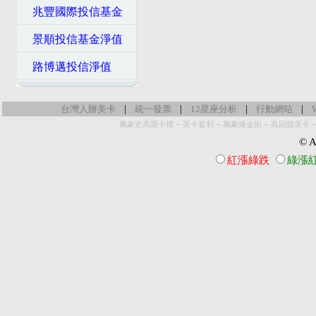
兆豐國際投信基金
景順投信基金淨值
路博邁投信淨值
|
|
|
|
台灣人辦美卡
統一發票
12星座分析
行動網站
-
-
-
萬豪史高開卡禮
美卡套利
萬豪煉金術
高回饋美卡
© Al
紅漲綠跌
綠漲