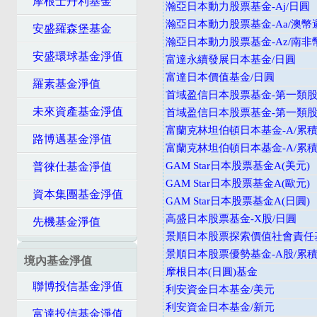
摩根士丹利基金
瀚亞日本動力股票基金-Aj/日圓
瀚亞日本動力股票基金-Aa/澳幣
安盛羅森堡基金
瀚亞日本動力股票基金-Az/南非
安盛環球基金淨值
富達永續發展日本基金/日圓
富達日本價值基金/日圓
羅素基金淨值
首域盈信日本股票基金-第一類股
未來資產基金淨值
首域盈信日本股票基金-第一類股/
富蘭克林坦伯頓日本基金-A/累積
路博邁基金淨值
富蘭克林坦伯頓日本基金-A/累積
GAM Star日本股票基金A(美元)
普徠仕基金淨值
GAM Star日本股票基金A(歐元)
資本集團基金淨值
GAM Star日本股票基金A(日圓)
高盛日本股票基金-X股/日圓
先機基金淨值
景順日本股票探索價值社會責任基
景順日本股票優勢基金-A股/累積
境內基金淨值
摩根日本(日圓)基金
聯博投信基金淨值
利安資金日本基金/美元
利安資金日本基金/新元
富達投信基金淨值