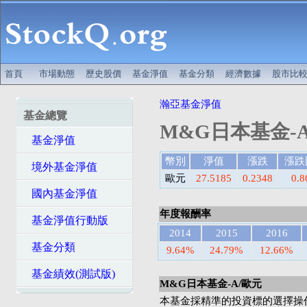
首頁
市場動態
歷史股價
基金淨值
基金分類
經濟數據
股市比
瀚亞基金淨值
基金總覽
M&G日本基金-
基金淨值
幣別
淨值
漲跌
漲跌
境外基金淨值
歐元
27.5185
0.2348
0.
國內基金淨值
年度報酬率
基金淨值行動版
2014
2015
2016
基金分類
9.64%
24.79%
12.66%
基金績效(測試版)
M&G日本基金-A/歐元
本基金採精準的投資標的選擇操