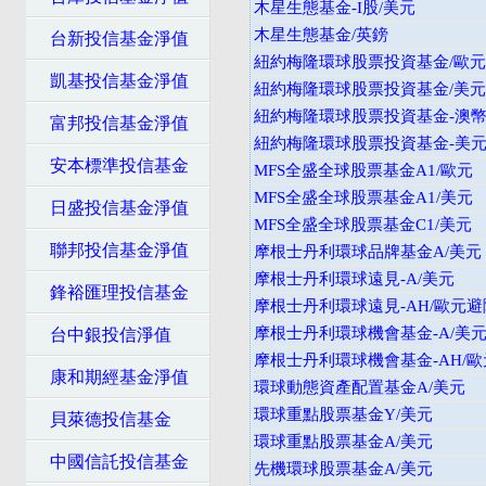
木星生態基金-I股/美元
木星生態基金/英鎊
台新投信基金淨值
紐約梅隆環球股票投資基金/歐元
凱基投信基金淨值
紐約梅隆環球股票投資基金/美元
紐約梅隆環球股票投資基金-澳幣
富邦投信基金淨值
紐約梅隆環球股票投資基金-美元
安本標準投信基金
MFS全盛全球股票基金A1/歐元
MFS全盛全球股票基金A1/美元
日盛投信基金淨值
MFS全盛全球股票基金C1/美元
聯邦投信基金淨值
摩根士丹利環球品牌基金A/美元
摩根士丹利環球遠見-A/美元
鋒裕匯理投信基金
摩根士丹利環球遠見-AH/歐元避
摩根士丹利環球機會基金-A/美
台中銀投信淨值
摩根士丹利環球機會基金-AH/
康和期經基金淨值
環球動態資產配置基金A/美元
環球重點股票基金Y/美元
貝萊德投信基金
環球重點股票基金A/美元
中國信託投信基金
先機環球股票基金A/美元