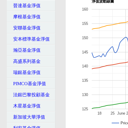
淨值波動線圖
晉達基金淨值
160
摩根基金淨值
155
安聯基金淨值
150
安本標準基金淨值
瀚亞基金淨值
145
高盛系列基金
140
瑞銀基金淨值
135
PIMCO基金淨值
法銀巴黎投顧基金
130
木星基金淨值
125
18
25
June 
新加坡大華淨值
Pric