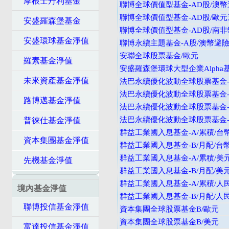
摩根士丹利基金
聯博全球價值型基金-AD股/澳幣
聯博全球價值型基金-AD股/歐元
安盛羅森堡基金
聯博全球價值型基金-AD股/南非
安盛環球基金淨值
聯博永續主題基金-A股/澳幣避
安聯全球股票基金/歐元
羅素基金淨值
安盛羅森堡環球大型企業Alpha
未來資產基金淨值
法巴永續優化波動全球股票基金-
法巴永續優化波動全球股票基金-
路博邁基金淨值
法巴永續優化波動全球股票基金-
法巴永續優化波動全球股票基金-
普徠仕基金淨值
群益工業國入息基金-A/累積/台
資本集團基金淨值
群益工業國入息基金-B/月配/台
群益工業國入息基金-A/累積/美
先機基金淨值
群益工業國入息基金-B/月配/美
群益工業國入息基金-A/累積/人
境內基金淨值
群益工業國入息基金-B/月配/人
聯博投信基金淨值
資本集團全球股票基金B/歐元
資本集團全球股票基金B/美元
富達投信基金淨值