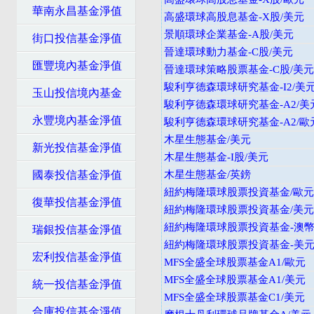
華南永昌基金淨值
高盛環球高股息基金-X股/美元
景順環球企業基金-A股/美元
街口投信基金淨值
晉達環球動力基金-C股/美元
匯豐境內基金淨值
晉達環球策略股票基金-C股/美元
駿利亨德森環球研究基金-I2/美
玉山投信境內基金
駿利亨德森環球研究基金-A2/美
永豐境內基金淨值
駿利亨德森環球研究基金-A2/歐
木星生態基金/美元
新光投信基金淨值
木星生態基金-I股/美元
國泰投信基金淨值
木星生態基金/英鎊
紐約梅隆環球股票投資基金/歐元
復華投信基金淨值
紐約梅隆環球股票投資基金/美元
紐約梅隆環球股票投資基金-澳幣
瑞銀投信基金淨值
紐約梅隆環球股票投資基金-美元
宏利投信基金淨值
MFS全盛全球股票基金A1/歐元
MFS全盛全球股票基金A1/美元
統一投信基金淨值
MFS全盛全球股票基金C1/美元
合庫投信基金淨值