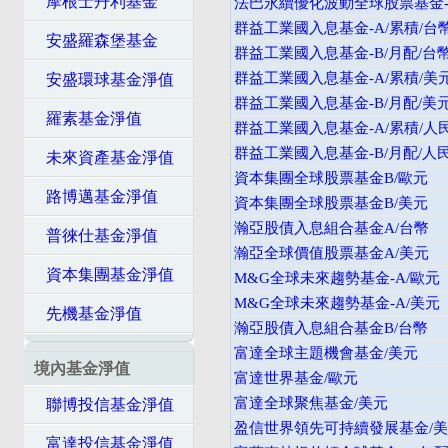
摩根士丹利基金
法巴永續優化波動全球股票基金-
群益工業國入息基金-A/累積/台
安盛羅森堡基金
群益工業國入息基金-B/月配/台
群益工業國入息基金-A/累積/美
安盛環球基金淨值
群益工業國入息基金-B/月配/美
羅素基金淨值
群益工業國入息基金-A/累積/人
群益工業國入息基金-B/月配/人
未來資產基金淨值
資本集團全球股票基金B/歐元
路博邁基金淨值
資本集團全球股票基金B/美元
瀚亞股債入息組合基金A/台幣
普徠仕基金淨值
瀚亞全球價值股票基金A/美元
資本集團基金淨值
M&G全球未來趨勢基金-A/歐元
M&G全球未來趨勢基金-A/美元
先機基金淨值
瀚亞股債入息組合基金B/台幣
富達全球主題機會基金/美元
境內基金淨值
富達世界基金/歐元
富達全球聚焦基金/美元
聯博投信基金淨值
盈信世界領先可持續發展基金/
富達投信基金淨值