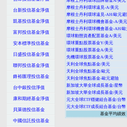
摩根士丹利環球品牌基金A/美元
摩根士丹利環球遠見-A/美元
台新投信基金淨值
摩根士丹利環球遠見-AH/歐元避
凱基投信基金淨值
摩根士丹利環球機會基金-A/美
摩根士丹利環球機會基金-AH/
富邦投信基金淨值
環球動態資產配置基金A/美元
環球重點股票基金Y/美元
安本標準投信基金
環球重點股票基金A/美元
日盛投信基金淨值
先機環球股票基金A/美元
天利全球焦點基金/美元
聯邦投信基金淨值
天利全球焦點基金/歐元
鋒裕匯理投信基金
天利全球焦點基金-歐元避險
新加坡大華全球成長基金/星幣
台中銀投信淨值
新加坡大華全球成長基金/美元
康和期經基金淨值
元大全球ETF穩健組合基金/台幣
元大全球ETF成長組合基金/台幣
貝萊德投信基金
基金平均績效
中國信託投信基金