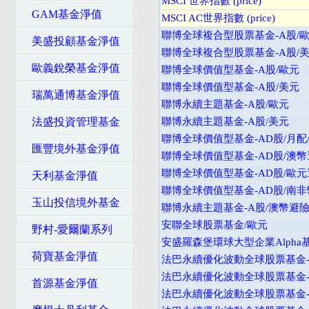
MSCI 世界指數 (price)
GAM基金淨值
MSCI AC世界指數 (price)
聯博全球複合型股票基金-A股/
美盛投顧基金淨值
聯博全球複合型股票基金-A股/
歐義銳榮基金淨值
聯博全球價值型基金-A股/歐元
聯博全球價值型基金-A股/美元
瑞萬通博基金淨值
聯博永續主題基金-A股/歐元
法盛投資管理基金
聯博永續主題基金-A股/美元
聯博全球價值型基金-AD股/月配
匯豐境外基金淨值
聯博全球價值型基金-AD股/澳幣
聯博全球價值型基金-AD股/歐元
天利基金淨值
聯博全球價值型基金-AD股/南非
玉山投信境外基金
聯博永續主題基金-A股/澳幣避
安聯全球股票基金/歐元
野村-愛爾蘭系列
安盛羅森堡環球大型企業Alpha
荷寶基金淨值
法巴永續優化波動全球股票基金-
法巴永續優化波動全球股票基金-
首源基金淨值
法巴永續優化波動全球股票基金-