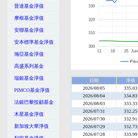
晉達基金淨值
330
摩根基金淨值
320
安聯基金淨值
310
安本標準基金淨值
300
11
18
25
Jun
瀚亞基金淨值
Pric
高盛系列基金
瑞銀基金淨值
日期
淨值
2026/08/05
335.03
PIMCO基金淨值
2026/08/04
334.83
法銀巴黎投顧基金
2026/08/03
333.33
2026/07/31
332.25
木星基金淨值
2026/07/30
332.91
新加坡大華淨值
2026/07/29
332.73
2026/07/28
333.99