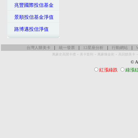
兆豐國際投信基金
景順投信基金淨值
路博邁投信淨值
|
|
|
|
台灣人辦美卡
統一發票
12星座分析
行動網站
-
-
-
萬豪史高開卡禮
美卡套利
萬豪煉金術
高回饋美卡
© Al
紅漲綠跌
綠漲