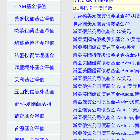
ICE美國公司債指數
GAM基金淨值
BC美國公司債指數
貝萊德美元優質債券基金A3-月
美盛投顧基金淨值
貝萊德美元優質債券基金A2
歐義銳榮基金淨值
瀚亞優質公司債基金-G/美元
瀚亞美國特優級債券基金-A/美
瑞萬通博基金淨值
瀚亞美國優質債券基金-A/美元
法盛投資管理基金
瀚亞美國特優級債券基金-Adm/
瀚亞美國優質債券基金-Adm/月
匯豐境外基金淨值
瀚亞美國優質債券基金-Azdm/
瀚亞優質公司債基金-A/美元
天利基金淨值
瀚亞優質公司債基金-Adm/美元
玉山投信境外基金
瀚亞美國優質債券基金-Aadm/
瀚亞優質公司債基金-Aadm/澳幣
野村-愛爾蘭系列
瀚亞優質公司債基金-Admc1/
荷寶基金淨值
瀚亞優質公司債基金-Azdm/南
瀚亞優質公司債基金-Azdmc1/
首源基金淨值
瀚亞優質公司債基金-Aadmc1/