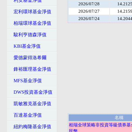
利安基金淨值
2026/07/28
14.212
2026/07/27
14.215
宏利環球基金淨值
2026/07/24
14.204
柏瑞環球基金淨值
駿利亨德森淨值
KBI基金淨值
愛德蒙得洛希爾
鋒裕匯理基金淨值
MFS基金淨值
DWS投資基金淨值
凱敏雅克基金淨值
百達基金淨值
名稱
柏瑞全球策略非投資等級債券基金
紐約梅隆基金淨值
民幣