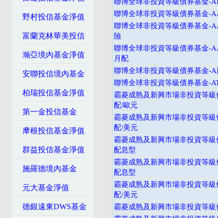
聯博全球非投資等級債券基金-A
聯博全球非投資等級債券基金-AA
野村投信基金淨值
聯博全球非投資等級債券基金-A
富蘭克林華美投信
險
聯博全球非投資等級債券基金-A
瀚亞境內基金淨值
月配
聯博全球非投資等級債券基金-A
安聯投信境內基金
聯博全球非投資等級債券基金-A
柏瑞投信基金淨值
霸菱成熟及新興市場非投資等級債
配/歐元
第一金投信基金
霸菱成熟及新興市場非投資等級債
配/美元
摩根投信基金淨值
霸菱成熟及新興市場非投資等級債
群益投信基金淨值
配息型
霸菱成熟及新興市場非投資等級債
施羅德境內基金
配息型
霸菱成熟及新興市場非投資等級債
元大基金淨值
配/美元
德銀遠東DWS基金
霸菱成熟及新興市場非投資等級債