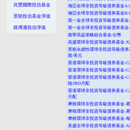
兆豐國際投信基金
瀚亞全球非投資等級債券基金A/
瀚亞全球非投資等級債券基金B/
景順投信基金淨值
第一金全球非投資等級債券基金-
路博邁投信淨值
第一金全球非投資等級債券基金-
復華高益策略組合基金/台幣
高盛環球非投資等級債券基金-X
景順永續性環球非投資等級債券基
股/美元
晉達環球非投資等級債券基金-C2
晉達環球非投資等級債券基金-C2
晉達環球非投資等級債券基金-C
險/IRD月配
晉達環球非投資等級債券基金-C2股
月配
摩根環球非投資等級債券基金-累
摩根環球非投資等級債券基金-累
摩根環球非投資等級債券基金-每
美盛全球非投資等級債券基金-A股