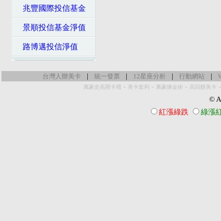
兆豐國際投信基金
景順投信基金淨值
路博邁投信淨值
|
|
|
|
台灣人辦美卡
統一發票
12星座分析
行動網站
-
-
-
萬豪史高開卡禮
美卡套利
萬豪煉金術
高回饋美卡
© Al
紅漲綠跌
綠漲