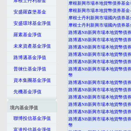
摩根士丹利基金
摩根新興市場本地貨幣債券基金
摩根新興市場本地貨幣債券基金-
安盛羅森堡基金
摩根士丹利新興市場國內債券基金
安盛環球基金淨值
摩根士丹利新興市場國內債券基金
路博邁NB新興市場本地貨幣債券基
羅素基金淨值
路博邁NB新興市場本地貨幣債券基
未來資產基金淨值
路博邁NB新興市場本地貨幣債券基
路博邁NB新興市場本地貨幣債券基
路博邁基金淨值
路博邁NB新興市場本地貨幣債券基
普徠仕基金淨值
路博邁NB新興市場本地貨幣債券基
幣
資本集團基金淨值
路博邁NB新興市場本地貨幣債券基
路博邁NB新興市場本地貨幣債券基
先機基金淨值
路博邁NB新興市場本地貨幣債券基
路博邁NB新興市場本地貨幣債券基
境內基金淨值
路博邁NB新興市場本地貨幣債券基
聯博投信基金淨值
路博邁NB新興市場本地貨幣債券基
幣
富達投信基金淨值