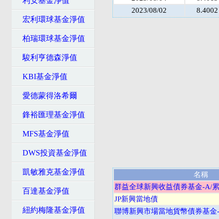
利安基金淨值
2023/08/02
8.4002
宏利環球基金淨值
柏瑞環球基金淨值
駿利亨德森淨值
KBI基金淨值
愛德蒙得洛希爾
鋒裕匯理基金淨值
MFS基金淨值
DWS投資基金淨值
凱敏雅克基金淨值
名稱
群益全球新興收益債券基金-A/累
百達基金淨值
JP新興當地債
紐約梅隆基金淨值
聯博新興市場當地貨幣債券基金-