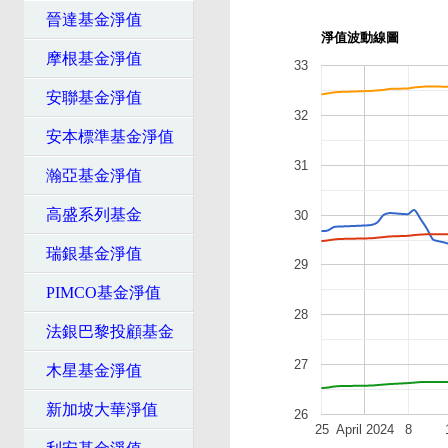
晉達基金淨值
淨值波動線圖
摩根基金淨值
33
安聯基金淨值
32
安本標準基金淨值
31
瀚亞基金淨值
高盛系列基金
30
瑞銀基金淨值
29
PIMCO基金淨值
28
法銀巴黎投顧基金
27
木星基金淨值
新加坡大華淨值
26
25
April 2024
8