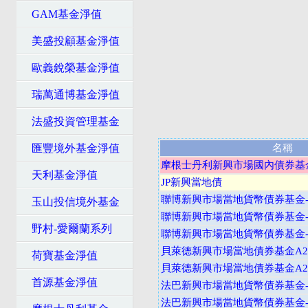
GAM基金淨值
美盛投顧基金淨值
歐義銳榮基金淨值
瑞萬通博基金淨值
法盛投資管理基金
匯豐境外基金淨值
名稱
摩根士丹利新興市場國內債券基金
天利基金淨值
JP新興當地債
聯博新興市場當地貨幣債券基金-
玉山投信境外基金
聯博新興市場當地貨幣債券基金-
野村-愛爾蘭系列
聯博新興市場當地貨幣債券基金-A
貝萊德新興市場當地債券基金A2
荷寶基金淨值
貝萊德新興市場當地債券基金A2
首源基金淨值
法巴新興市場當地貨幣債券基金-
法巴新興市場當地貨幣債券基金-