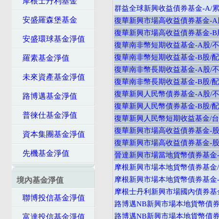
摩根士丹利基金
群益全球新興收益債券基金-A/累
安盛羅森堡基金
復華新興市場高收益債券基金-A
復華新興市場高收益債券基金-B股
安盛環球基金淨值
復華南非幣短期收益基金-A股/
復華南非幣短期收益基金-B股/
羅素基金淨值
復華南非幣長期收益基金-A股/
未來資產基金淨值
復華南非幣長期收益基金-B股/
復華新興人民幣債券基金-A股/
路博邁基金淨值
復華新興人民幣債券基金-B股/
普徠仕基金淨值
復華新興人民幣短期收益基金/
復華新興市場高收益債券基金-股
資本集團基金淨值
復華新興市場高收益債券基金-股
先機基金淨值
晉達新興市場當地貨幣債券基金-
摩根新興市場本地貨幣債券基金
摩根新興市場本地貨幣債券基金-
境內基金淨值
摩根士丹利新興市場國內債券基金
聯博投信基金淨值
路博邁NB新興市場本地貨幣債券基
路博邁NB新興市場本地貨幣債券基
富達投信基金淨值