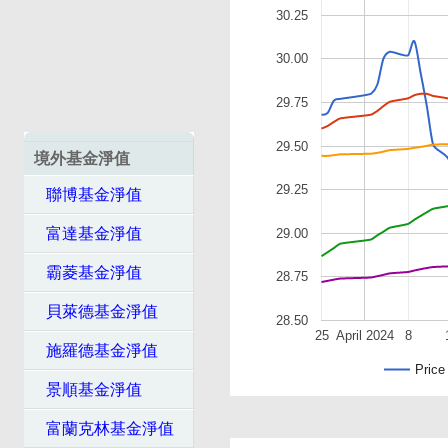
30.25
30.00
29.75
29.50
境外基金淨值
29.25
聯博基金淨值
富達基金淨值
29.00
霸菱基金淨值
28.75
貝萊德基金淨值
28.50
25
April 2024
8
施羅德基金淨值
Price
景順基金淨值
富蘭克林基金淨值