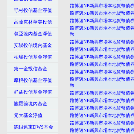
路博邁NB新興市場本地貨幣債券基
野村投信基金淨值
路博邁NB新興市場本地貨幣債券基
路博邁NB新興市場本地貨幣債券基
富蘭克林華美投信
路博邁NB新興市場本地貨幣債券基
瀚亞境內基金淨值
幣
路博邁NB新興市場本地貨幣債券基
安聯投信境內基金
路博邁NB新興市場本地貨幣債券基
柏瑞投信基金淨值
路博邁NB新興市場本地貨幣債券基
路博邁NB新興市場本地貨幣債券基
第一金投信基金
路博邁NB新興市場本地貨幣債券基
路博邁NB新興市場本地貨幣債券基
摩根投信基金淨值
幣
群益投信基金淨值
路博邁NB新興市場本地貨幣債券基
路博邁NB新興市場本地貨幣債券基
施羅德境內基金
路博邁NB新興市場本地貨幣債券基
元大基金淨值
路博邁NB新興市場本地貨幣債券基
路博邁NB新興市場本地貨幣債券基
德銀遠東DWS基金
路博邁NB新興市場本地貨幣債券基