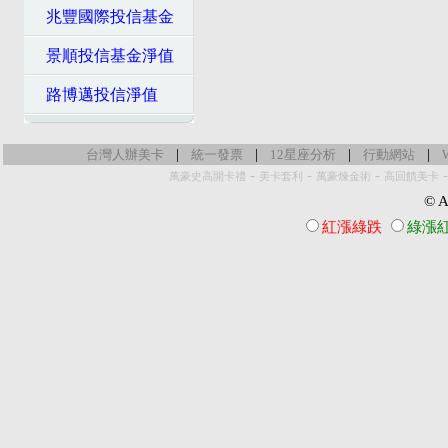
兆豐國際投信基金
景順投信基金淨值
路博邁投信淨值
|
|
|
|
台灣人辦美卡
統一發票
12星座分析
行動網站
-
-
-
萬豪史高開卡禮
美卡套利
萬豪煉金術
高回饋美卡
© Al
紅漲綠跌
綠漲