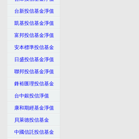
台新投信基金淨值
凱基投信基金淨值
富邦投信基金淨值
安本標準投信基金
日盛投信基金淨值
聯邦投信基金淨值
鋒裕匯理投信基金
台中銀投信淨值
康和期經基金淨值
貝萊德投信基金
中國信託投信基金