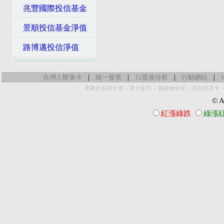
兆豐國際投信基金
景順投信基金淨值
路博邁投信淨值
|
|
|
|
台灣人辦美卡
統一發票
12星座分析
行動網站
-
-
-
萬豪史高開卡禮
美卡套利
萬豪煉金術
高回饋美卡
© Al
紅漲綠跌
綠漲