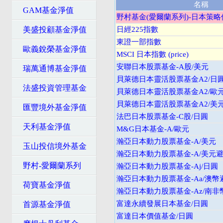
名稱
GAM基金淨值
野村基金(愛爾蘭系列)-日本策略
美盛投顧基金淨值
日經225指數
東證一部指數
歐義銳榮基金淨值
MSCI 日本指數 (price)
安聯日本股票基金-A股/美元
瑞萬通博基金淨值
貝萊德日本靈活股票基金A2/日
法盛投資管理基金
貝萊德日本靈活股票基金A2/歐
貝萊德日本靈活股票基金A2/美
匯豐境外基金淨值
法巴日本股票基金-C股/日圓
天利基金淨值
M&G日本基金-A/歐元
瀚亞日本動力股票基金-A/美元
玉山投信境外基金
瀚亞日本動力股票基金-A/美元
野村-愛爾蘭系列
瀚亞日本動力股票基金-Aj/日圓
瀚亞日本動力股票基金-Aa/澳幣
荷寶基金淨值
瀚亞日本動力股票基金-Az/南非
富達永續發展日本基金/日圓
首源基金淨值
富達日本價值基金/日圓