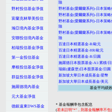
險
野村投信基金淨值
野村基金(愛爾蘭系列)-日本策略價
野村基金(愛爾蘭系列)-日本策略價
富蘭克林華美投信
野村基金(愛爾蘭系列)-日本策略
險
瀚亞境內基金淨值
野村基金(愛爾蘭系列)-日本策略
安聯投信境內基金
險
百達日本精選基金-R/歐元
柏瑞投信基金淨值
百達日本精選基金-HR/歐元
百達日本精選基金-R/日圓
第一金投信基金
施羅德日本股票基金-A1/累積/
摩根投信基金淨值
瑞銀(盧森堡)日本股票基金/日圓
新加坡大華日本成長基金/星幣
群益投信基金淨值
新加坡大華日本成長基金/美元
施羅德境內基金
基金平均績
元大基金淨值
* 基金報酬率包含配息
德銀遠東DWS基金
(
若未註明"*"，則基金報酬率不