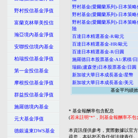
野村基金(愛爾蘭系列)-日本策略價
野村投信基金淨值
野村基金(愛爾蘭系列)-日本策略價
野村基金(愛爾蘭系列)-日本策略
富蘭克林華美投信
險
瀚亞境內基金淨值
百達日本精選基金-R/歐元
百達日本精選基金-HR/歐元
安聯投信境內基金
百達日本精選基金-R/日圓
柏瑞投信基金淨值
施羅德日本股票基金-A1/累積/
瑞銀(盧森堡)日本股票基金/日圓
第一金投信基金
新加坡大華日本成長基金/星幣
摩根投信基金淨值
新加坡大華日本成長基金/美元
基金平均績
群益投信基金淨值
施羅德境內基金
* 基金報酬率包含配息
(
若未註明"*"，則基金報酬率不
元大基金淨值
本資訊僅供參考，實際數據以官方
德銀遠東DWS基金
疏忽，本站恕不負任何法律責任。