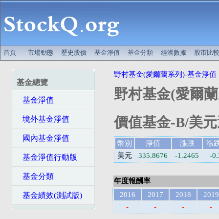
首頁
市場動態
歷史股價
基金淨值
基金分類
經濟數據
股市比
野村基金(愛爾蘭系列)-基金淨值
基金總覽
野村基金(愛爾蘭
基金淨值
價值基金-B/美元
境外基金淨值
國內基金淨值
幣別
淨值
漲跌
漲
美元
335.8676
-1.2465
-0
基金淨值行動版
基金分類
年度報酬率
2016
2017
2018
2019
基金績效(測試版)
-
-
-
-