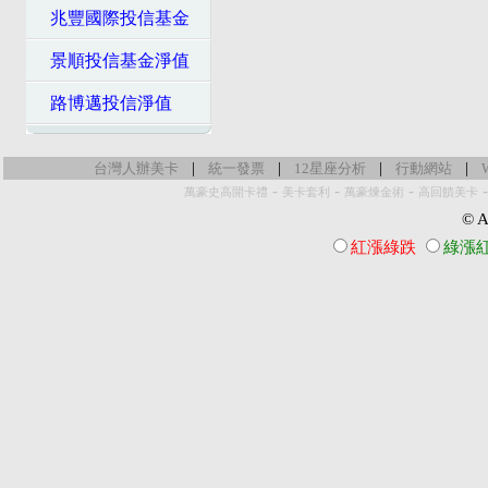
兆豐國際投信基金
景順投信基金淨值
路博邁投信淨值
|
|
|
|
台灣人辦美卡
統一發票
12星座分析
行動網站
-
-
-
萬豪史高開卡禮
美卡套利
萬豪煉金術
高回饋美卡
© Al
紅漲綠跌
綠漲