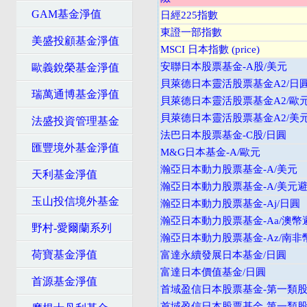
GAM基金淨值
日經225指數
東證一部指數
美盛投顧基金淨值
MSCI 日本指數 (price)
安聯日本股票基金-A股/美元
歐義銳榮基金淨值
貝萊德日本靈活股票基金A2/日
瑞萬通博基金淨值
貝萊德日本靈活股票基金A2/歐
貝萊德日本靈活股票基金A2/美
法盛投資管理基金
法巴日本股票基金-C股/日圓
匯豐境外基金淨值
M&G日本基金-A/歐元
瀚亞日本動力股票基金-A/美元
天利基金淨值
瀚亞日本動力股票基金-A/美元
玉山投信境外基金
瀚亞日本動力股票基金-Aj/日圓
瀚亞日本動力股票基金-Aa/澳幣
野村-愛爾蘭系列
瀚亞日本動力股票基金-Az/南非
荷寶基金淨值
富達永續發展日本基金/日圓
富達日本價值基金/日圓
首源基金淨值
首域盈信日本股票基金-第一類股
首域盈信日本股票基金-第一類股/