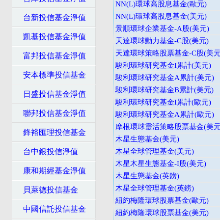
NN(L)環球高股息基金(歐元)
NN(L)環球高股息基金(美元)
台新投信基金淨值
景順環球企業基金-A股(美元)
凱基投信基金淨值
天達環球動力基金-C股(美元)
天達環球策略股票基金-C股(美元
富邦投信基金淨值
駿利環球研究基金I累計(美元)
安本標準投信基金
駿利環球研究基金A累計(美元)
駿利環球研究基金B累計(美元)
日盛投信基金淨值
駿利環球研究基金I累計(歐元)
聯邦投信基金淨值
駿利環球研究基金A累計(歐元)
摩根環球靈活策略股票基金(美元
鋒裕匯理投信基金
木星生態基金(美元)
台中銀投信淨值
木星全球管理基金(美元)
木星木星生態基金-I股(美元)
康和期經基金淨值
木星生態基金(英鎊)
木星全球管理基金(英鎊)
貝萊德投信基金
紐約梅隆環球股票基金(歐元)
中國信託投信基金
紐約梅隆環球股票基金(美元)