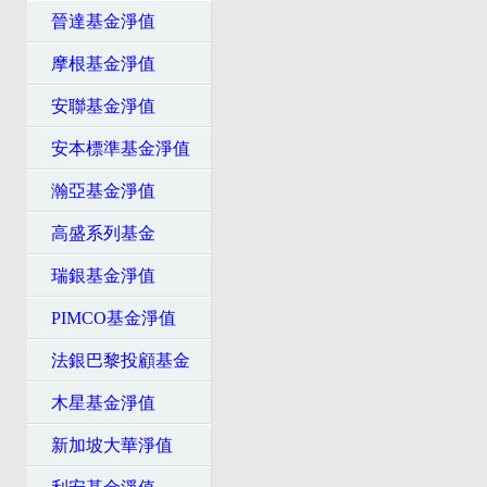
晉達基金淨值
摩根基金淨值
安聯基金淨值
安本標準基金淨值
瀚亞基金淨值
高盛系列基金
瑞銀基金淨值
PIMCO基金淨值
法銀巴黎投顧基金
木星基金淨值
新加坡大華淨值