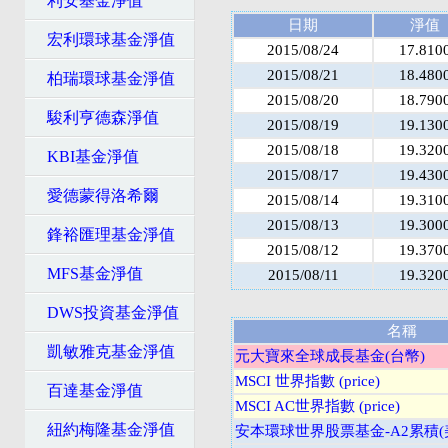
利安基金淨值
日期
淨值
宏利環球基金淨值
2015/08/24
17.810
2015/08/21
18.480
柏瑞環球基金淨值
2015/08/20
18.790
駿利亨德森淨值
2015/08/19
19.130
2015/08/18
19.320
KBI基金淨值
2015/08/17
19.430
愛德蒙得洛希爾
2015/08/14
19.310
2015/08/13
19.300
鋒裕匯理基金淨值
2015/08/12
19.370
MFS基金淨值
2015/08/11
19.320
DWS投資基金淨值
名稱
凱敏雅克基金淨值
元大寶來全球成長基金(台幣)
MSCI 世界指數 (price)
百達基金淨值
MSCI AC世界指數 (price)
紐約梅隆基金淨值
安本環球世界股票基金-A2累積(