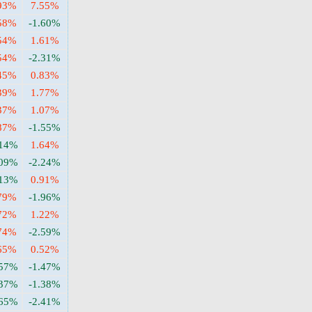
93%
7.55%
58%
-1.60%
54%
1.61%
54%
-2.31%
45%
0.83%
39%
1.77%
37%
1.07%
87%
-1.55%
.14%
1.64%
.09%
-2.24%
.13%
0.91%
79%
-1.96%
72%
1.22%
74%
-2.59%
65%
0.52%
.57%
-1.47%
.37%
-1.38%
.65%
-2.41%