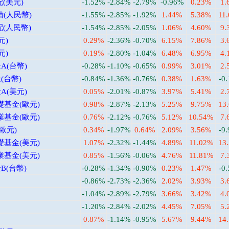
(美元)
-1.52%
-2.84%
-2.79%
-0.96%
0.23%
1.
(人民幣)
-1.55%
-2.85%
-1.92%
1.44%
5.38%
11
(人民幣)
-1.54%
-2.85%
-2.05%
1.06%
4.60%
9.
元)
0.29%
-2.36%
-0.70%
6.15%
7.86%
3.
元)
0.19%
-2.80%
-1.04%
6.48%
6.95%
4.
(台幣)
-0.28%
-1.10%
-0.65%
0.99%
3.01%
2.
(台幣)
-0.84%
-1.36%
-0.76%
0.38%
1.63%
-0
(美元)
0.05%
-2.01%
-0.87%
3.97%
5.41%
2.
基金(歐元)
0.98%
-2.87%
-2.13%
5.25%
9.75%
13
基金(歐元)
0.76%
-2.12%
-0.76%
5.12%
10.54%
7.
歐元)
0.34%
-1.97%
0.64%
2.09%
3.56%
-9
基金(美元)
1.07%
-2.32%
-1.44%
4.89%
11.02%
13
基金(美元)
0.85%
-1.56%
-0.06%
4.76%
11.81%
7.
(台幣)
-0.28%
-1.34%
-0.90%
0.23%
1.47%
-0
-0.86%
-2.73%
-2.36%
2.02%
3.93%
3.
-1.04%
-2.89%
-2.79%
3.66%
3.42%
4.
-1.20%
-2.84%
-2.02%
4.45%
7.05%
5.
0.87%
-1.14%
-0.95%
5.67%
9.44%
14