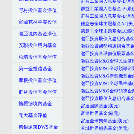
群益工業國入息基金-B/月配
群益工業國入息基金-A/累積
野村投信基金淨值
群益工業國入息基金-B/月配
富蘭克林華美投信
德意志全球主題基金A2(美
德意志全球主題基金LC(歐
瀚亞境內基金淨值
瀚亞投資股債入息組合基金A
安聯投信境內基金
瀚亞投資趨勢精選組合基金
瀚亞投資全球價值股票基金A
柏瑞投信基金淨值
瀚亞投資M&G全球民生基礎
第一金投信基金
瀚亞投資M&G全球領導企業
瀚亞投資M&G新契機基金(
摩根投信基金淨值
瀚亞投資M&G全球民生基礎
瀚亞投資M&G全球領導企業
群益投信基金淨值
瀚亞投資股債入息組合基金B
施羅德境內基金
富達國際基金(美元)
富達世界基金(歐元)
元大基金淨值
富達全球聚焦基金(美元)
德銀遠東DWS基金
首域世界領先基金(美元)