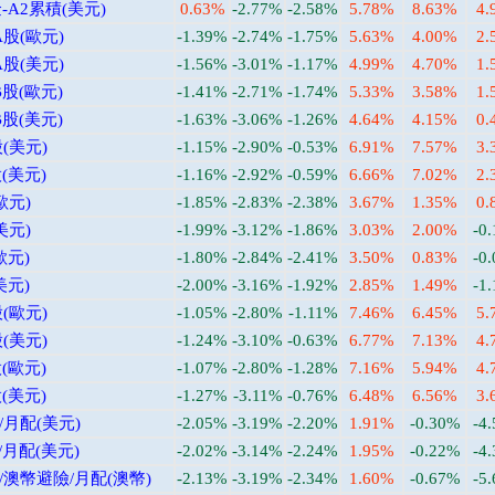
A2累積(美元)
0.63%
-2.77%
-2.58%
5.78%
8.63%
4.
股(歐元)
-1.39%
-2.74%
-1.75%
5.63%
4.00%
2.
股(美元)
-1.56%
-3.01%
-1.17%
4.99%
4.70%
1.
股(歐元)
-1.41%
-2.71%
-1.74%
5.33%
3.58%
1.
股(美元)
-1.63%
-3.06%
-1.26%
4.64%
4.15%
0.
(美元)
-1.15%
-2.90%
-0.53%
6.91%
7.57%
3.
(美元)
-1.16%
-2.92%
-0.59%
6.66%
7.02%
2.
歐元)
-1.85%
-2.83%
-2.38%
3.67%
1.35%
0.
美元)
-1.99%
-3.12%
-1.86%
3.03%
2.00%
-0
歐元)
-1.80%
-2.84%
-2.41%
3.50%
0.83%
-0
美元)
-2.00%
-3.16%
-1.92%
2.85%
1.49%
-1
(歐元)
-1.05%
-2.80%
-1.11%
7.46%
6.45%
5.
(美元)
-1.24%
-3.10%
-0.63%
6.77%
7.13%
4.
(歐元)
-1.07%
-2.80%
-1.28%
7.16%
5.94%
4.
(美元)
-1.27%
-3.11%
-0.76%
6.48%
6.56%
3.
月配(美元)
-2.05%
-3.19%
-2.20%
1.91%
-0.30%
-4
月配(美元)
-2.02%
-3.14%
-2.24%
1.95%
-0.22%
-4
澳幣避險/月配(澳幣)
-2.13%
-3.19%
-2.34%
1.60%
-0.67%
-5