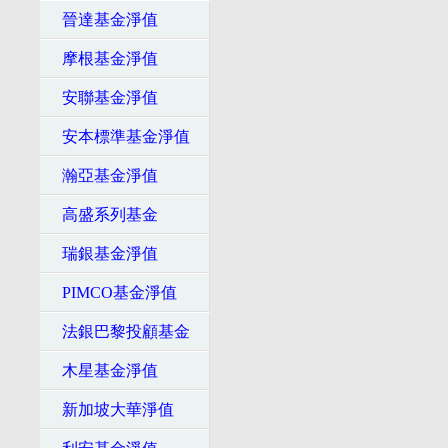
晉達基金淨值
摩根基金淨值
安聯基金淨值
安本標準基金淨值
瀚亞基金淨值
高盛系列基金
瑞銀基金淨值
PIMCO基金淨值
法銀巴黎投顧基金
木星基金淨值
新加坡大華淨值