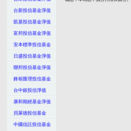
台新投信基金淨值
凱基投信基金淨值
富邦投信基金淨值
安本標準投信基金
日盛投信基金淨值
聯邦投信基金淨值
鋒裕匯理投信基金
台中銀投信淨值
康和期經基金淨值
貝萊德投信基金
中國信託投信基金