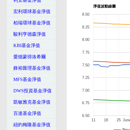
利安基金淨值
淨值波動線圖
宏利環球基金淨值
8.50
柏瑞環球基金淨值
8.25
駿利亨德森淨值
8.00
KBI基金淨值
7.75
愛德蒙得洛希爾
7.50
鋒裕匯理基金淨值
7.25
MFS基金淨值
7.00
DWS投資基金淨值
凱敏雅克基金淨值
6.75
百達基金淨值
6.50
11
18
25
Jun
紐約梅隆基金淨值
Pric