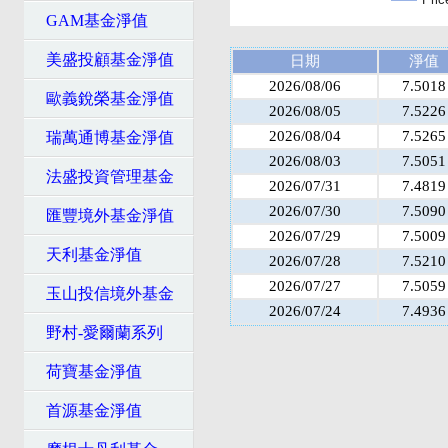
GAM基金淨值
美盛投顧基金淨值
日期
淨值
2026/08/06
7.5018
歐義銳榮基金淨值
2026/08/05
7.5226
2026/08/04
7.5265
瑞萬通博基金淨值
2026/08/03
7.5051
法盛投資管理基金
2026/07/31
7.4819
2026/07/30
7.5090
匯豐境外基金淨值
2026/07/29
7.5009
天利基金淨值
2026/07/28
7.5210
2026/07/27
7.5059
玉山投信境外基金
2026/07/24
7.4936
野村-愛爾蘭系列
荷寶基金淨值
首源基金淨值