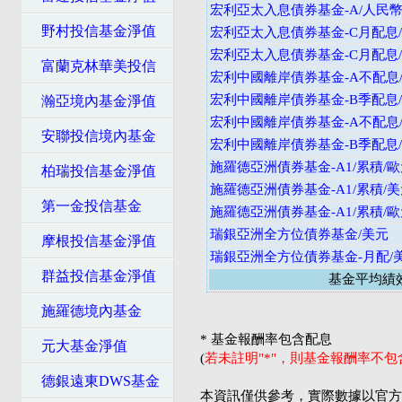
宏利亞太入息債券基金-A/人民
野村投信基金淨值
宏利亞太入息債券基金-C月配息
宏利亞太入息債券基金-C月配息
富蘭克林華美投信
宏利中國離岸債券基金-A不配息
宏利中國離岸債券基金-B季配息
瀚亞境內基金淨值
宏利中國離岸債券基金-A不配息
安聯投信境內基金
宏利中國離岸債券基金-B季配息
施羅德亞洲債券基金-A1/累積/
柏瑞投信基金淨值
施羅德亞洲債券基金-A1/累積/
第一金投信基金
施羅德亞洲債券基金-A1/累積/
瑞銀亞洲全方位債券基金/美元
摩根投信基金淨值
瑞銀亞洲全方位債券基金-月配/
群益投信基金淨值
基金平均績
施羅德境內基金
* 基金報酬率包含配息
元大基金淨值
(
若未註明"*"，則基金報酬率不
德銀遠東DWS基金
本資訊僅供參考，實際數據以官方