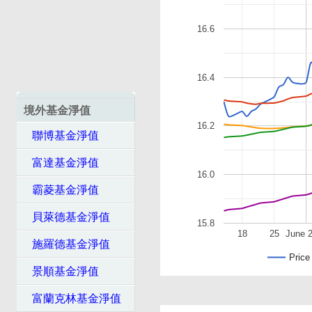
16.6
16.4
境外基金淨值
16.2
聯博基金淨值
富達基金淨值
16.0
霸菱基金淨值
貝萊德基金淨值
15.8
18
25
June 
施羅德基金淨值
Price
景順基金淨值
富蘭克林基金淨值