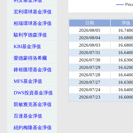
利安基金淨值
Pric
宏利環球基金淨值
日期
淨值
柏瑞環球基金淨值
2026/08/05
16.740
駿利亨德森淨值
2026/08/04
16.680
2026/08/03
16.680
KBI基金淨值
2026/07/31
16.640
愛德蒙得洛希爾
2026/07/30
16.630
2026/07/29
16.620
鋒裕匯理基金淨值
2026/07/28
16.640
MFS基金淨值
2026/07/27
16.630
2026/07/24
16.640
DWS投資基金淨值
2026/07/23
16.600
凱敏雅克基金淨值
百達基金淨值
紐約梅隆基金淨值