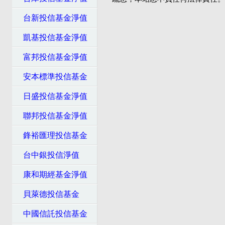
台新投信基金淨值
凱基投信基金淨值
富邦投信基金淨值
安本標準投信基金
日盛投信基金淨值
聯邦投信基金淨值
鋒裕匯理投信基金
台中銀投信淨值
康和期經基金淨值
貝萊德投信基金
中國信託投信基金