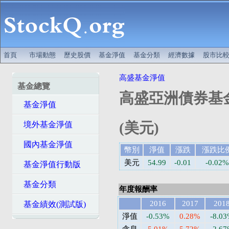
首頁
市場動態
歷史股價
基金淨值
基金分類
經濟數據
股市比
高盛基金淨值
基金總覽
高盛亞洲債券基金
基金淨值
(美元)
境外基金淨值
國內基金淨值
幣別
淨值
漲跌
漲跌比
美元
54.99
-0.01
-0.02%
基金淨值行動版
基金分類
年度報酬率
2016
2017
201
基金績效(測試版)
淨值
-0.53%
0.28%
-8.0