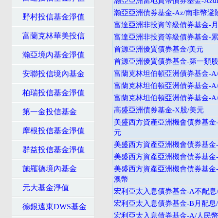
瀚亞亞洲當地貨幣債券基金-Azd
瀚亞亞洲債券基金-Az/南非幣避
野村投信基金淨值
富達亞洲非投資等級債券基金-月
富蘭克林華美投信
富達亞洲非投資等級債券基金-累
首源亞洲優質債券基金/美元
瀚亞境內基金淨值
首源亞洲優質債券基金-第一類股
安聯投信境內基金
富蘭克林坦伯頓亞洲債券基金-A/
富蘭克林坦伯頓亞洲債券基金-A/
柏瑞投信基金淨值
富蘭克林坦伯頓亞洲債券基金-A
高盛亞洲債券基金-X股/美元
第一金投信基金
美盛西方資產亞洲機會債券基金-A
摩根投信基金淨值
元
美盛西方資產亞洲機會債券基金-
群益投信基金淨值
美盛西方資產亞洲機會債券基金-A
施羅德境內基金
美盛西方資產亞洲機會債券基金-A股
澳幣
元大基金淨值
宏利亞太入息債券基金-A不配息
宏利亞太入息債券基金-B月配息
德銀遠東DWS基金
宏利亞太入息債券基金-A/人民