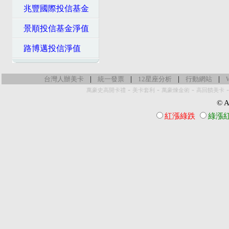
兆豐國際投信基金
景順投信基金淨值
路博邁投信淨值
|
|
|
|
台灣人辦美卡
統一發票
12星座分析
行動網站
-
-
-
萬豪史高開卡禮
美卡套利
萬豪煉金術
高回饋美卡
© Al
紅漲綠跌
綠漲