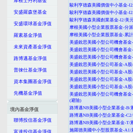
摩根士丹利基金
駿利亨德森美國價值中小基金-I2
安盛羅森堡基金
駿利亨德森美國價值中小基金-I2
駿利亨德森美國創業基金-I2/美
安盛環球基金淨值
摩根美國小型企業股票基金-分派
摩根美國小型企業股票基金-累計
羅素基金淨值
美盛銳思美國小型公司機會基金-
未來資產基金淨值
美盛銳思美國小型公司機會基金-
美盛銳思美國小型公司機會基金-A
路博邁基金淨值
美盛銳思美國小型公司基金-A股/
普徠仕基金淨值
美盛銳思美國小型公司基金-A股/配
美盛銳思美國小型公司基金-A股/
資本集團基金淨值
美盛銳思美國小型公司基金-A股/配
先機基金淨值
美盛銳思美國小型公司機會基金
(避險)
路博邁NB美國小型企業基金-B/
境內基金淨值
路博邁NB美國小型企業基金-C2
聯博投信基金淨值
路博邁NB美國小型企業基金-T/
施羅德美國中小型股票基金-A1/
富達投信基金淨值