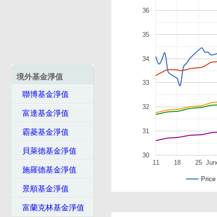
36
35
34
境外基金淨值
33
聯博基金淨值
32
富達基金淨值
31
霸菱基金淨值
貝萊德基金淨值
30
11
18
25
Jun
施羅德基金淨值
Price
景順基金淨值
富蘭克林基金淨值