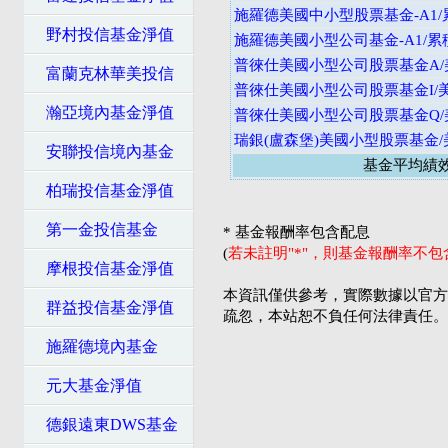
施羅德美國中小型股票基金-A1/
野村投信基金淨值
施羅德美國小型公司基金-A1/累
普徠仕美國小型公司股票基金A/
富蘭克林華美投信
普徠仕美國小型公司股票基金I/
瀚亞境內基金淨值
普徠仕美國小型公司股票基金Q/
瑞銀(盧森堡)美國小型股票基金/
安聯投信境內基金
基金平均績
柏瑞投信基金淨值
第一金投信基金
* 基金報酬率包含配息
(
若未註明"*"，則基金報酬率不
摩根投信基金淨值
本資訊僅供參考，實際數據以官方
群益投信基金淨值
疏忽，本站恕不負任何法律責任。
施羅德境內基金
元大基金淨值
德銀遠東DWS基金