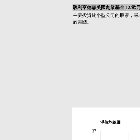
駿利亨德森美國創業基金-I2/歐
主要投資於小型公司的股票，尋
於美國。
淨值均線圖
37