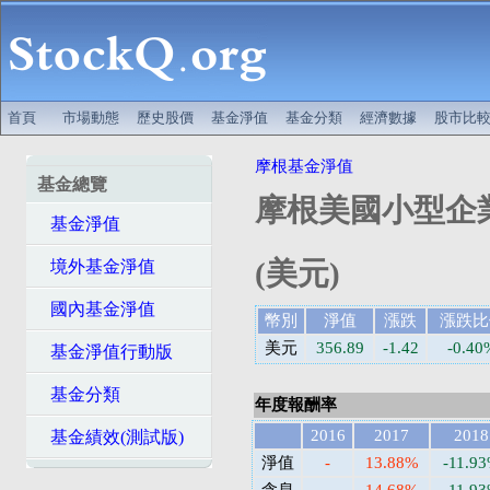
首頁
市場動態
歷史股價
基金淨值
基金分類
經濟數據
股市比
摩根基金淨值
基金總覽
摩根美國小型企
基金淨值
(美元)
境外基金淨值
國內基金淨值
幣別
淨值
漲跌
漲跌比
美元
356.89
-1.42
-0.40
基金淨值行動版
基金分類
年度報酬率
2016
2017
2018
基金績效(測試版)
淨值
-
13.88%
-11.9