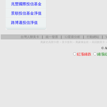
兆豐國際投信基金
景順投信基金淨值
路博邁投信淨值
|
|
|
|
台灣人辦美卡
統一發票
12星座分析
行動網站
-
-
-
萬豪史高開卡禮
美卡套利
萬豪煉金術
高回饋美卡
© Al
紅漲綠跌
綠漲