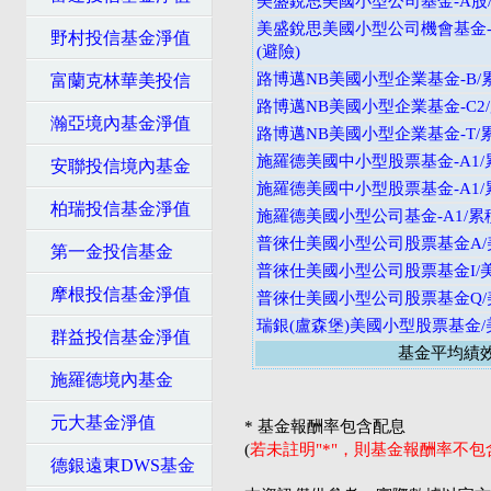
美盛銳思美國小型公司基金-A股/配
美盛銳思美國小型公司機會基金
野村投信基金淨值
(避險)
路博邁NB美國小型企業基金-B/
富蘭克林華美投信
路博邁NB美國小型企業基金-C2
瀚亞境內基金淨值
路博邁NB美國小型企業基金-T/
施羅德美國中小型股票基金-A1/
安聯投信境內基金
施羅德美國中小型股票基金-A1/
柏瑞投信基金淨值
施羅德美國小型公司基金-A1/累
普徠仕美國小型公司股票基金A/
第一金投信基金
普徠仕美國小型公司股票基金I/
摩根投信基金淨值
普徠仕美國小型公司股票基金Q/
瑞銀(盧森堡)美國小型股票基金/
群益投信基金淨值
基金平均績
施羅德境內基金
元大基金淨值
* 基金報酬率包含配息
(
若未註明"*"，則基金報酬率不
德銀遠東DWS基金