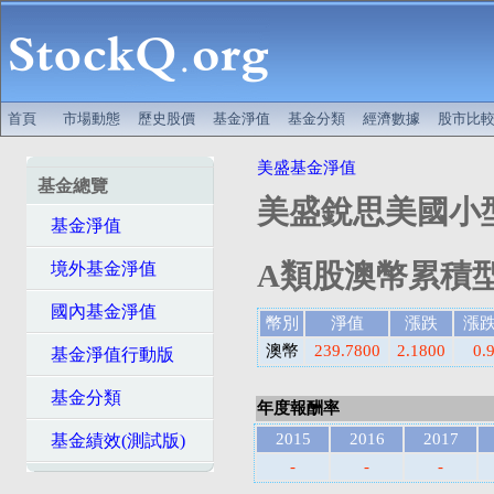
首頁
市場動態
歷史股價
基金淨值
基金分類
經濟數據
股市比
美盛基金淨值
基金總覽
美盛銳思美國小
基金淨值
A類股澳幣累積型(
境外基金淨值
國內基金淨值
幣別
淨值
漲跌
漲
澳幣
239.7800
2.1800
0.
基金淨值行動版
基金分類
年度報酬率
2015
2016
2017
基金績效(測試版)
-
-
-