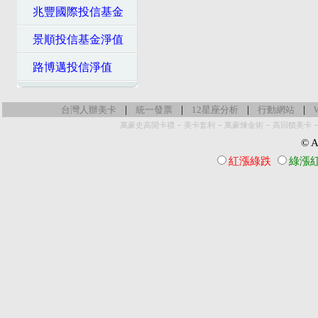
兆豐國際投信基金
景順投信基金淨值
路博邁投信淨值
|
|
|
|
台灣人辦美卡
統一發票
12星座分析
行動網站
-
-
-
萬豪史高開卡禮
美卡套利
萬豪煉金術
高回饋美卡
© Al
紅漲綠跌
綠漲