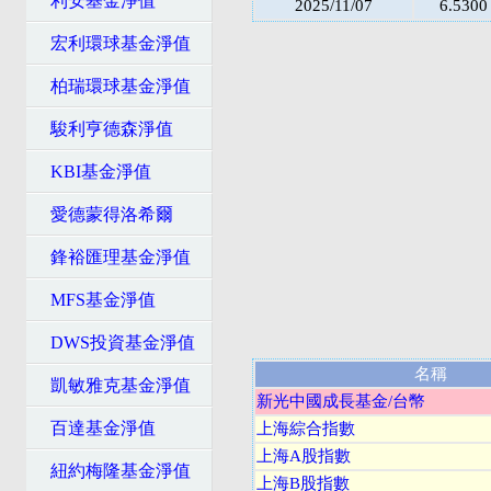
利安基金淨值
2025/11/07
6.5300
宏利環球基金淨值
柏瑞環球基金淨值
駿利亨德森淨值
KBI基金淨值
愛德蒙得洛希爾
鋒裕匯理基金淨值
MFS基金淨值
DWS投資基金淨值
名稱
凱敏雅克基金淨值
新光中國成長基金/台幣
百達基金淨值
上海綜合指數
上海A股指數
紐約梅隆基金淨值
上海B股指數