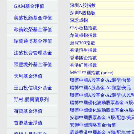
深圳A股指數
GAM基金淨值
深圳B股指數
美盛投顧基金淨值
深證成指
中小板指指數
歐義銳榮基金淨值
創業板指指數
瑞萬通博基金淨值
滬深300指數
香港恆生指數
法盛投資管理基金
香港國企指數
匯豐境外基金淨值
香港紅籌指數
MSCI 中國指數 (price)
天利基金淨值
聯博中國A股基金-A2類型/台幣
玉山投信境外基金
聯博中國A股基金-A2類型/美元
聯博中國A股基金-A2類型/人民
野村-愛爾蘭系列
聯博中國優化波動股票基金-A股
聯博中國優化波動股票基金-A股
荷寶基金淨值
安聯中國股票基金-A股/配息/美
首源基金淨值
安聯中國策略基金/台幣
霸菱香港中國基金-A類/配息/歐