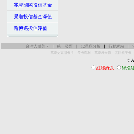
兆豐國際投信基金
景順投信基金淨值
路博邁投信淨值
|
|
|
|
台灣人辦美卡
統一發票
12星座分析
行動網站
-
-
-
萬豪史高開卡禮
美卡套利
萬豪煉金術
高回饋美卡
© Al
紅漲綠跌
綠漲