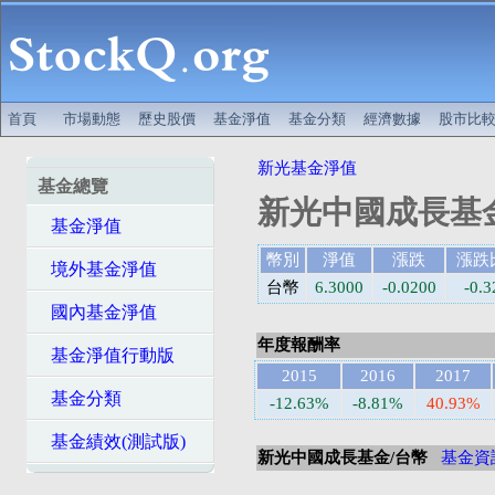
首頁
市場動態
歷史股價
基金淨值
基金分類
經濟數據
股市比
新光基金淨值
基金總覽
新光中國成長基
基金淨值
幣別
淨值
漲跌
漲跌
境外基金淨值
台幣
6.3000
-0.0200
-0.
國內基金淨值
年度報酬率
基金淨值行動版
2015
2016
2017
基金分類
-12.63%
-8.81%
40.93%
基金績效(測試版)
新光中國成長基金/台幣
基金資