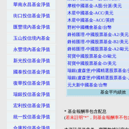
華南永昌基金淨值
摩根中國基金-A股/分派/美元
木星中國基金-ACC/美元
街口投信基金淨值
木星中國基金–ACC/英鎊
匯豐境內基金淨值
野村中國機會基金/台幣
鋒裕匯理-中國股票基金-A2/美元
玉山投信境內基金
鋒裕匯理-中國股票基金-B2/美元
鋒裕匯理-中國股票基金-A2/歐元
永豐境內基金淨值
荷寶中國股票基金-D/歐元
新光投信基金淨值
荷寶中國股票基金-D/美元
瑞銀(盧森堡)中國精選股票基金/
國泰投信基金淨值
瑞銀(盧森堡)中國精選股票基金-
復華投信基金淨值
元大新中國基金/台幣
基金平均績效
瑞銀投信基金淨值
宏利投信基金淨值
* 基金報酬率包含配息
統一投信基金淨值
(
若未註明"*"，則基金報酬率不
合庫投信基金淨值