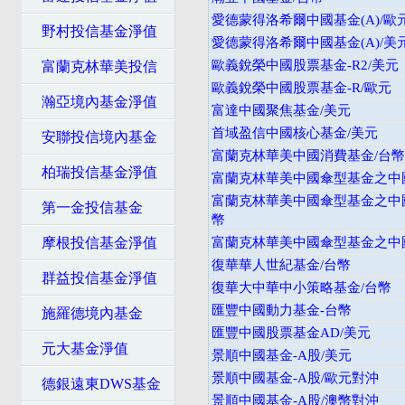
愛德蒙得洛希爾中國基金(A)/歐
野村投信基金淨值
愛德蒙得洛希爾中國基金(A)/美
歐義銳榮中國股票基金-R2/美元
富蘭克林華美投信
歐義銳榮中國股票基金-R/歐元
瀚亞境內基金淨值
富達中國聚焦基金/美元
首域盈信中國核心基金/美元
安聯投信境內基金
富蘭克林華美中國消費基金/台幣
柏瑞投信基金淨值
富蘭克林華美中國傘型基金之中
富蘭克林華美中國傘型基金之中
第一金投信基金
幣
摩根投信基金淨值
富蘭克林華美中國傘型基金之中
復華華人世紀基金/台幣
群益投信基金淨值
復華大中華中小策略基金/台幣
匯豐中國動力基金-台幣
施羅德境內基金
匯豐中國股票基金AD/美元
元大基金淨值
景順中國基金-A股/美元
景順中國基金-A股/歐元對沖
德銀遠東DWS基金
景順中國基金-A股/澳幣對沖